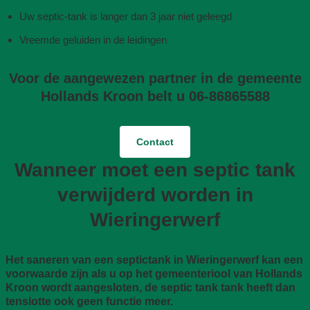
Uw septic-tank is langer dan 3 jaar niet geleegd
Vreemde geluiden in de leidingen
Voor de aangewezen partner in de gemeente
Hollands Kroon belt u 06-86865588
Contact
Wanneer moet een septic tank
verwijderd worden in
Wieringerwerf
Het saneren van een septictank in Wieringerwerf kan een
voorwaarde zijn als u op het gemeenteriool van Hollands
Kroon wordt aangesloten, de septic tank tank heeft dan
tenslotte ook geen functie meer.