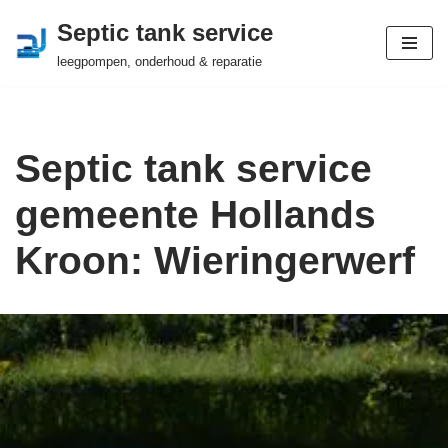
Septic tank service
Ga
leegpompen, onderhoud & reparatie
naar
de
inhoud
Septic tank service
gemeente Hollands
Kroon: Wieringerwerf