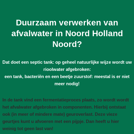
Duurzaam verwerken van
afvalwater in Noord Holland
Noord?
Dat doet een septic tank: op geheel natuurlijke wijze wordt uw
rioolwater afgebroken:
een tank, bacteriën en een beetje zuurstof: meestal is er niet
meer nodig!
In de tank vind een fermentatieproces plaats, zo wordt wordt
het afvalwater afgebroken in componenten. Hierbij ontstaat
ook (in meer of mindere mate) geuroverlast. Deze vieze
geurtjes kunt u afvoeren met een pijpje. Dan heeft u hier
weinig tot geen last van!