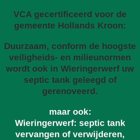
VCA gecertificeerd voor de
gemeente Hollands Kroon:
Duurzaam, conform de hoogste
veiligheids- en milieunormen
wordt ook in Wieringerwerf uw
septic tank geleegd of
gerenoveerd.
maar ook:
Wieringerwerf: septic tank
vervangen of verwijderen,