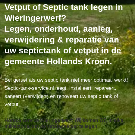
Vetput of Septic tank legen in
Wieringerwerf?
Legen, onderhoud, aanleg,
verwijdering & reparatie van
uw septictank of vetput in de
gemeente Hollands Kroon.
Bel gerust als uw septic tank niet meer optimaal werkt!
Septic-tank-service.nl leegt, installeert, repareert,
saneert (verwijdert) en renoveert uw septic tank of
vetput.
Horeca service Wieringerwerf: Wij komen 7/7, in elke
milieuzone, om de vetafscheider te legen.