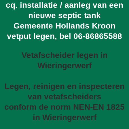
cq. installatie / aanleg van een
nieuwe septic tank
Gemeente Hollands Kroon
vetput legen, bel
06-86865588
Vetafscheider legen in
Wieringerwerf
Legen, reinigen en inspecteren
van vetafscheiders
conform de norm NEN-EN 1825
in Wieringerwerf