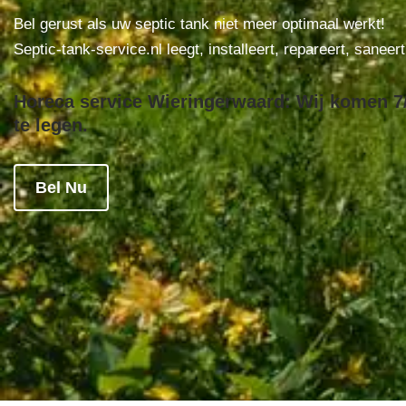
Bel gerust als uw septic tank niet meer optimaal werkt!
Septic-tank-service.nl leegt, installeert, repareert, saneer
Horeca service Wieringerwaard: Wij komen 7/
te legen.
Bel Nu