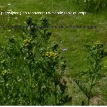
t (verwijdert) en renoveert uw septic tank of vetput.
7, in elke milieuzone, om de vetafscheider