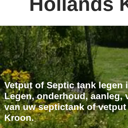
Hollands 
Vetput of Septic tank legen
Legen, onderhoud, aanleg, v
van uw septictank of vetput
Kroon.