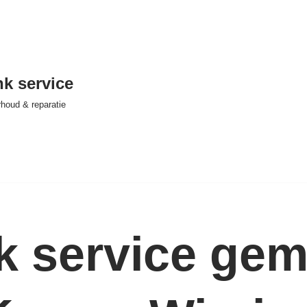
nk service
houd & reparatie
nk service ge