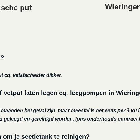
Wieringer
ische put
r?
ut cq. vetafscheider dikker
.
f vetput laten legen cq. leegpompen in Wierin
r maanden het geval zijn, maar meestal is het eens per 3 tot 5
nd geleegd en gereinigd worden.
(ons onderhouds contract i
m je sectictank te reinigen?