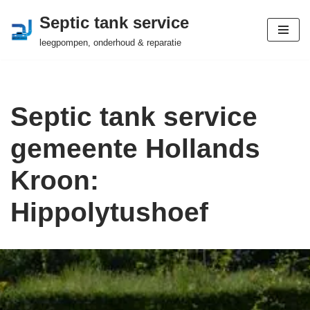
Septic tank service
Ga
leegpompen, onderhoud & reparatie
naar
de
inhoud
Septic tank service
gemeente Hollands
Kroon:
Hippolytushoef