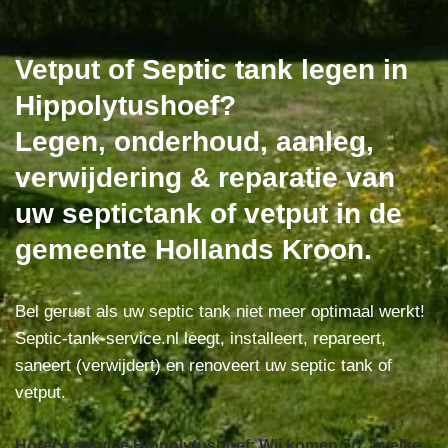
Vetput of Septic tank legen in
Hippolytushoef?
Legen, onderhoud, aanleg,
verwijdering & reparatie van
uw septictank of vetput in de
gemeente Hollands Kroon.
Bel gerust als uw septic tank niet meer optimaal werkt!
Septic-tank-service.nl leegt, installeert, repareert,
saneert (verwijdert) en renoveert uw septic tank of
vetput.
Horeca service Hippolytushoef: Wij komen 7/7, in elke