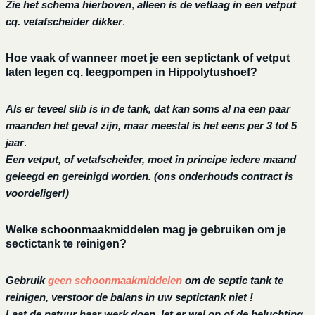
Zie het schema hierboven
,
alleen is de vetlaag in een vetput
cq. vetafscheider dikker
.
Hoe vaak of wanneer moet je een septictank of vetput
laten legen cq. leegpompen in Hippolytushoef?
Als er teveel slib is in de tank, dat kan soms al na een paar
maanden het geval zijn, maar meestal is het eens per 3 tot 5
jaar
.
Een vetput, of vetafscheider, moet in principe iedere maand
geleegd en gereinigd worden.
(ons onderhouds contract is
voordeliger!)
Welke schoonmaakmiddelen mag je gebruiken om je
sectictank te reinigen?
Gebruik
geen schoonmaakmiddelen
om de septic tank te
reinigen, verstoor de balans in uw septictank niet !
Laat de natuur haar werk doen, let er wel op of de beluchting