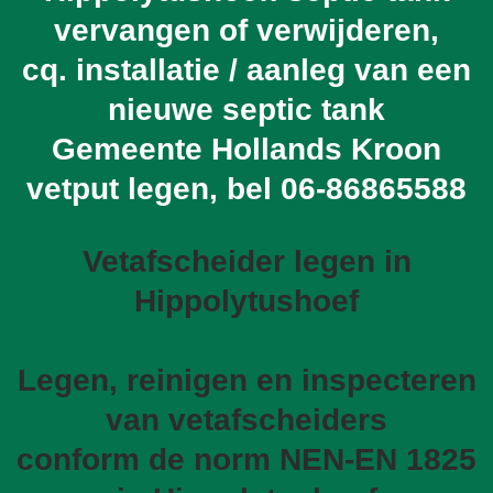
vervangen of verwijderen,
cq. installatie / aanleg van een
nieuwe septic tank
Gemeente Hollands Kroon
vetput legen, bel
06-86865588
Vetafscheider legen in
Hippolytushoef
Legen, reinigen en inspecteren
van vetafscheiders
conform de norm NEN-EN 1825