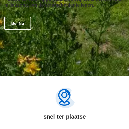
milieuzone, om de vetafscheider te legen.
Bel Nu
snel ter plaatse