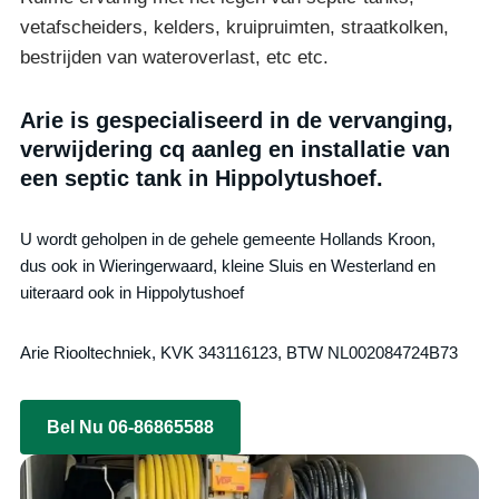
vetafscheiders, kelders, kruipruimten, straatkolken,
bestrijden van wateroverlast, etc etc.
Arie is gespecialiseerd in de vervanging,
verwijdering cq aanleg en installatie van
een septic tank in Hippolytushoef.
U wordt geholpen in de gehele gemeente Hollands Kroon,
dus ook in Wieringerwaard, kleine Sluis en Westerland en
uiteraard ook in Hippolytushoef
Arie Riooltechniek, KVK 343116123, BTW NL002084724B73
Bel Nu 06-86865588