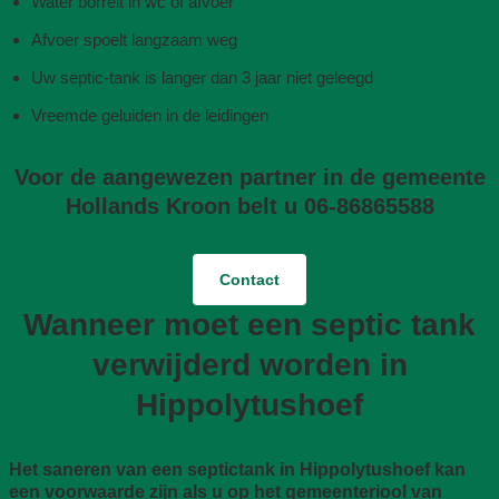
Water borrelt in wc of afvoer
Afvoer spoelt langzaam weg
Uw septic-tank is langer dan 3 jaar niet geleegd
Vreemde geluiden in de leidingen
Voor de aangewezen partner in de gemeente
Hollands Kroon belt u 06-86865588
Contact
Wanneer moet een septic tank
verwijderd worden in
Hippolytushoef
Het saneren van een septictank in Hippolytushoef kan
een voorwaarde zijn als u op het gemeenteriool van