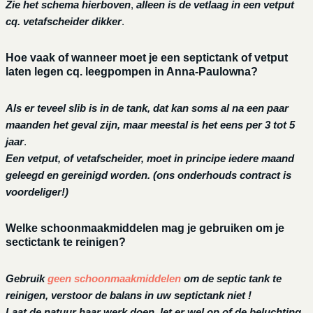
Zie het schema hierboven
,
alleen is de vetlaag in een vetput
cq. vetafscheider dikker
.
Hoe vaak of wanneer moet je een septictank of vetput
laten legen cq. leegpompen in Anna-Paulowna?
Als er teveel slib is in de tank, dat kan soms al na een paar
maanden het geval zijn, maar meestal is het eens per 3 tot 5
jaar
.
Een vetput, of vetafscheider, moet in principe iedere maand
geleegd en gereinigd worden.
(ons onderhouds contract is
voordeliger!)
Welke schoonmaakmiddelen mag je gebruiken om je
sectictank te reinigen?
Gebruik
geen schoonmaakmiddelen
om de septic tank te
reinigen, verstoor de balans in uw septictank niet !
Laat de natuur haar werk doen, let er wel op of de beluchting