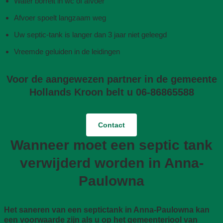
Water borrelt in wc of afvoer
Afvoer spoelt langzaam weg
Uw septic-tank is langer dan 3 jaar niet geleegd
Vreemde geluiden in de leidingen
Voor de aangewezen partner in de gemeente
Hollands Kroon belt u 06-86865588
Contact
Wanneer moet een septic tank
verwijderd worden in Anna-
Paulowna
Het saneren van een septictank in Anna-Paulowna kan
een voorwaarde zijn als u op het gemeenteriool van