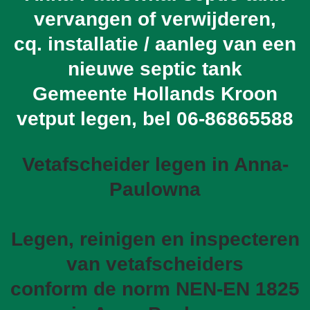
vervangen of verwijderen,
cq. installatie / aanleg van een
nieuwe septic tank
Gemeente Hollands Kroon
vetput legen, bel
06-86865588
Vetafscheider legen in Anna-
Paulowna
Legen, reinigen en inspecteren
van vetafscheiders
conform de norm NEN-EN 1825