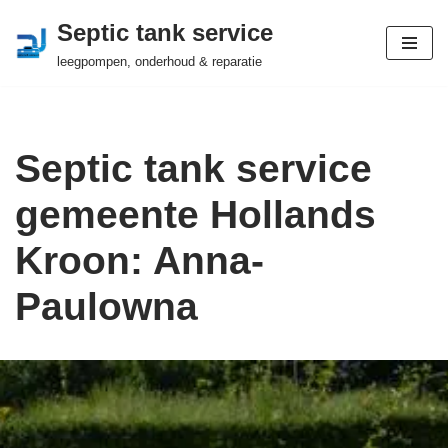
Septic tank service
Ga
leegpompen, onderhoud & reparatie
naar
de
inhoud
Septic tank service
gemeente Hollands
Kroon: Anna-
Paulowna