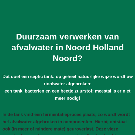
Duurzaam verwerken van
afvalwater in Noord Holland
Noord?
Dat doet een septic tank: op geheel natuurlijke wijze wordt uw
rioolwater afgebroken:
een tank, bacteriën en een beetje zuurstof: meestal is er niet
meer nodig!
In de tank vind een fermentatieproces plaats, zo wordt wordt
het afvalwater afgebroken in componenten. Hierbij ontstaat
ook (in meer of mindere mate) geuroverlast. Deze vieze