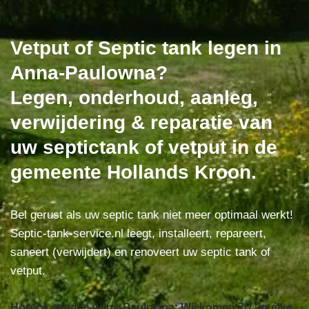
Vetput of Septic tank legen in
Anna-Paulowna?
Legen, onderhoud, aanleg,
verwijdering & reparatie van
uw septictank of vetput in de
gemeente Hollands Kroon.
Bel gerust als uw septic tank niet meer optimaal werkt!
Septic-tank-service.nl leegt, installeert, repareert,
saneert (verwijdert) en renoveert uw septic tank of
vetput.
Horeca service Anna-Paulowna: Wij komen 7/7, in elke