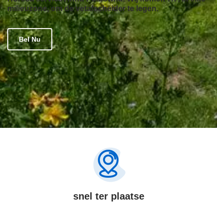
milieuzone, om de vetafscheider te legen.
Bel Nu
snel ter plaatse