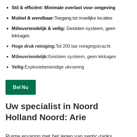
S
til & efficiënt:
Minimale overlast voor omgeving
Mobiel & wendbaar:
Toegang tot moeilijke locaties
Milieuvriendelijk & veilig:
Gesloten systeem, geen
lekkages
Hoge druk reiniging:
Tot 200 bar reinigingskracht
Milieuvriendelijk:
Gesloten systeem, geen lekkages
Veilig:
Explosiebestendige uitvoering
Bel Nu
Uw specialist in Noord
Holland Noord: Arie
Ruime ervaring met het legen van septic-tanks,