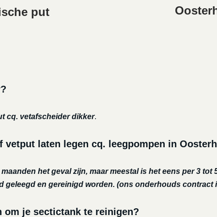
Oosterh
ische put
r?
ut cq. vetafscheider dikker
.
f vetput laten legen cq. leegpompen in Ooster
r maanden het geval zijn, maar meestal is het eens per 3 tot 5
nd geleegd en gereinigd worden.
(ons onderhouds contract i
m je sectictank te reinigen?