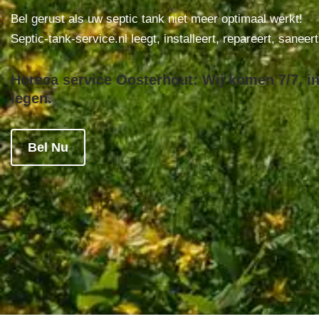
Bel gerust als uw septic tank niet meer optimaal werkt!
Septic-tank-service.nl leegt, installeert, repareert, saneer
Horeca service Oosterhout: Wij komen 7/7, in
legen.
Bel Nu