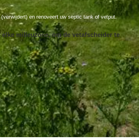
t (verwijdert) en renoveert uw septic tank of vetput.
 elke milieuzone, om de vetafscheider te