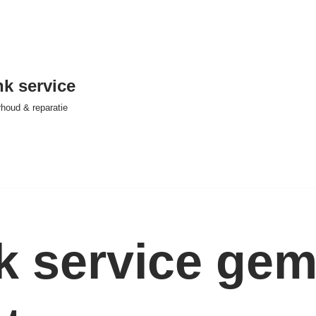
nk service
houd & reparatie
nk service ge