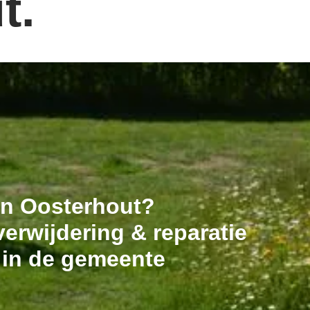
t.
 in Oosterhout?
erwijdering & reparatie
 in de gemeente