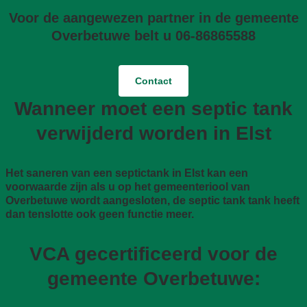
Voor de aangewezen partner in de gemeente
Overbetuwe belt u 06-86865588
Contact
Wanneer moet een septic tank
verwijderd worden in Elst
Het saneren van een septictank in Elst kan een
voorwaarde zijn als u op het gemeenteriool van
Overbetuwe wordt aangesloten, de septic tank tank heeft
dan tenslotte ook geen functie meer.
VCA gecertificeerd voor de
gemeente Overbetuwe: