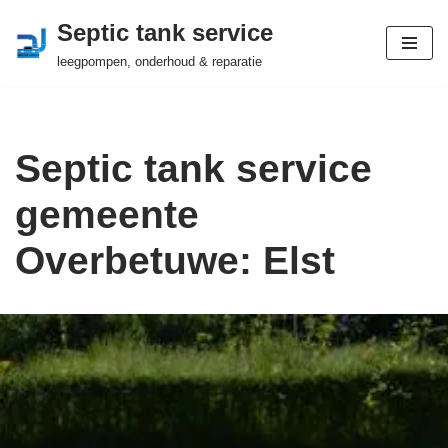
Septic tank service
Ga
leegpompen, onderhoud & reparatie
naar
de
inhoud
Septic tank service
gemeente
Overbetuwe: Elst