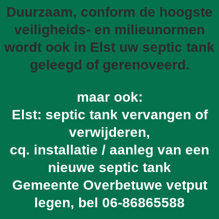
Duurzaam, conform de hoogste
veiligheids- en milieunormen
wordt ook in Elst uw septic tank
geleegd of gerenoveerd.
maar ook:
Elst: septic tank vervangen of
verwijderen,
cq. installatie / aanleg van een
nieuwe septic tank
Gemeente Overbetuwe vetput
legen, bel
06-86865588