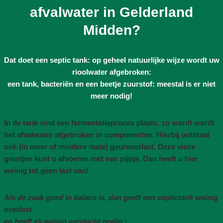
afvalwater in Gelderland
Midden?
Dat doet een septic tank: op geheel natuurlijke wijze wordt uw
rioolwater afgebroken:
een tank, bacteriën en een beetje zuurstof: meestal is er niet
meer nodig!
In de tank vind een fermentatieproces plaats, zo wordt wordt
het afvalwater afgebroken in componenten. Hierbij ontstaat
ook (in meer of mindere mate) geuroverlast. Deze vieze
geurtjes kunt u afvoeren met een pijpje. Dan heeft u hier
weinig tot geen last van!
Als de zaak goed in balans is, dan geeft een septictank weinig
overlast
en heeft zij weinig aandacht nodig
!