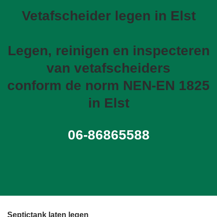
Vetafscheider legen in Elst
Legen, reinigen en inspecteren
van vetafscheiders
conform de norm NEN-EN 1825
in Elst
06-86865588
Septictank laten legen