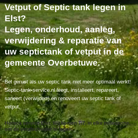
Vetput of Septic tank legen in
Elst?
Legen, onderhoud, aanleg,
verwijdering & reparatie van
uw septictank of vetput in de
gemeente Overbetuwe.
Bel gerust als uw septic tank niet meer optimaal werkt!
Septic-tank-service.nl leegt, installeert, repareert,
saneert (verwijdert) en renoveert uw septic tank of
vetput.
Horeca service Elst: Wij komen 7/7, in elke milieuzone,
om de vetafscheider te legen.