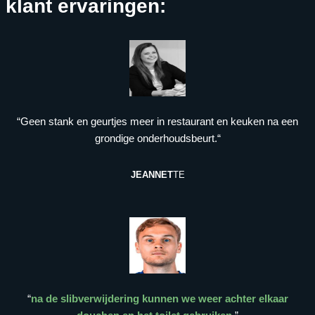
klant ervaringen:
“Geen stank en geurtjes meer in restaurant en keuken na een
grondige onderhoudsbeurt.“
JEANNET
TE
“
na de slibverwijdering kunnen we weer achter elkaar