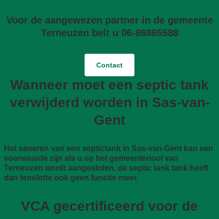
Voor de aangewezen partner in de gemeente
Terneuzen belt u 06-86865588
Contact
Wanneer moet een septic tank
verwijderd worden in Sas-van-
Gent
Het saneren van een septictank in Sas-van-Gent kan een
voorwaarde zijn als u op het gemeenteriool van
Terneuzen wordt aangesloten, de septic tank tank heeft
dan tenslotte ook geen functie meer.
VCA gecertificeerd voor de