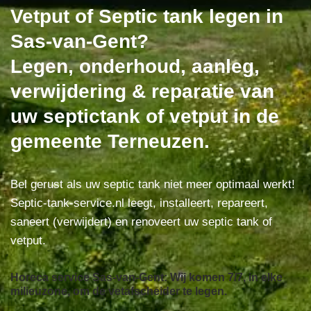
Vetput of Septic tank legen in
Sas-van-Gent?
Legen, onderhoud, aanleg,
verwijdering & reparatie van
uw septictank of vetput in de
gemeente Terneuzen.
Bel gerust als uw septic tank niet meer optimaal werkt!
Septic-tank-service.nl leegt, installeert, repareert,
saneert (verwijdert) en renoveert uw septic tank of
vetput.
Horeca service Sas-van-Gent: Wij komen 7/7, in elke
milieuzone, om de vetafscheider te legen.