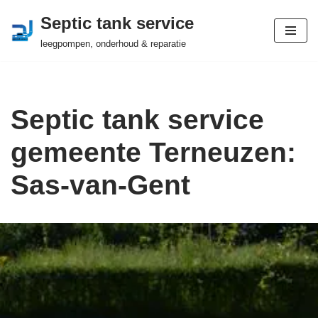
Septic tank service
Ga
leegpompen, onderhoud & reparatie
naar
de
inhoud
Septic tank service
gemeente Terneuzen:
Sas-van-Gent