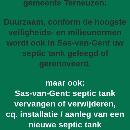
gemeente Terneuzen:
Duurzaam, conform de hoogste
veiligheids- en milieunormen
wordt ook in Sas-van-Gent uw
septic tank geleegd of
gerenoveerd.
maar ook:
Sas-van-Gent: septic tank
vervangen of verwijderen,
cq. installatie / aanleg van een
nieuwe septic tank