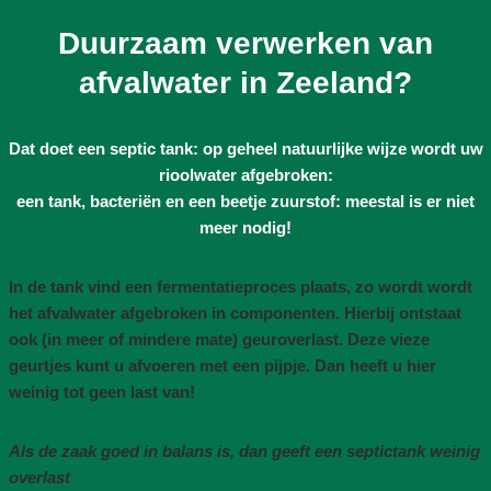
Duurzaam verwerken van
afvalwater in Zeeland?
Dat doet een septic tank: op geheel natuurlijke wijze wordt uw
rioolwater afgebroken:
een tank, bacteriën en een beetje zuurstof: meestal is er niet
meer nodig!
In de tank vind een fermentatieproces plaats, zo wordt wordt
het afvalwater afgebroken in componenten. Hierbij ontstaat
ook (in meer of mindere mate) geuroverlast. Deze vieze
geurtjes kunt u afvoeren met een pijpje. Dan heeft u hier
weinig tot geen last van!
Als de zaak goed in balans is, dan geeft een septictank weinig
overlast