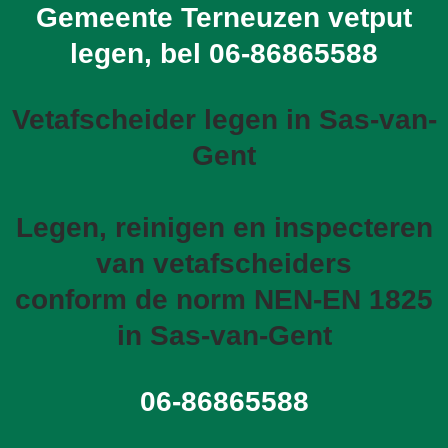
Gemeente Terneuzen vetput
legen, bel
06-86865588
Vetafscheider legen in Sas-van-
Gent
Legen, reinigen en inspecteren
van vetafscheiders
conform de norm NEN-EN 1825
in Sas-van-Gent
06-86865588