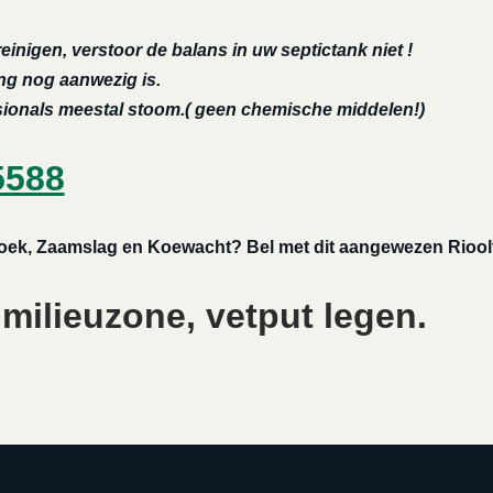
reinigen, verstoor de balans in uw septictank niet !
ing nog aanwezig is.
ssionals meestal stoom.( geen chemische middelen!)
5588
 Hoek, Zaamslag en Koewacht? Bel met dit aangewezen Rioolt
 milieuzone, vetput legen.