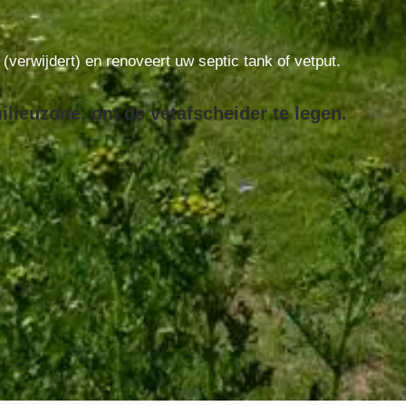
t (verwijdert) en renoveert uw septic tank of vetput.
ilieuzone, om de vetafscheider te legen.