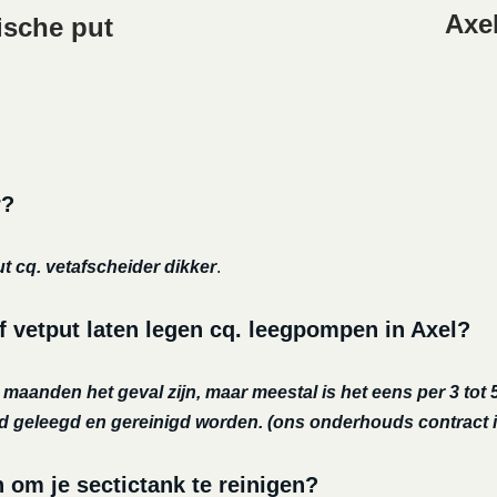
Axel
ische put
r?
ut cq. vetafscheider dikker
.
f vetput laten legen cq. leegpompen in Axel?
r maanden het geval zijn, maar meestal is het eens per 3 tot 5
nd geleegd en gereinigd worden.
(ons onderhouds contract i
m je sectictank te reinigen?