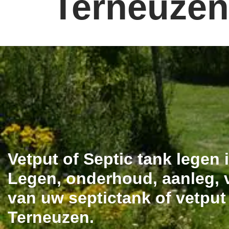
Terneuzen
Vetput of Septic tank legen 
Legen, onderhoud, aanleg, v
van uw septictank of vetput
Terneuzen.