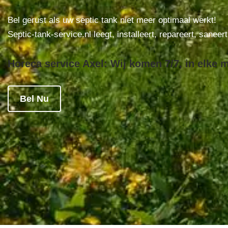
Bel gerust als uw septic tank niet meer optimaal werkt!
Septic-tank-service.nl leegt, installeert, repareert, saneer
Horeca service Axel: Wij komen 7/7, in elke m
Bel Nu