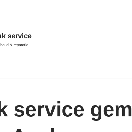
nk service
houd & reparatie
nk service ge