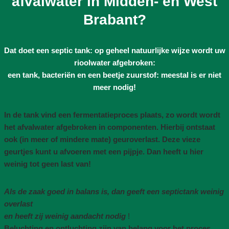
afvalwater in Midden- en West
Brabant?
Dat doet een septic tank: op geheel natuurlijke wijze wordt uw
rioolwater afgebroken:
een tank, bacteriën en een beetje zuurstof: meestal is er niet
meer nodig!
In de tank vind een fermentatieproces plaats, zo wordt wordt
het afvalwater afgebroken in componenten. Hierbij ontstaat
ook (in meer of mindere mate) geuroverlast. Deze vieze
geurtjes kunt u afvoeren met een pijpje. Dan heeft u hier
weinig tot geen last van!
Als de zaak goed in balans is, dan geeft een septictank weinig
overlast
en heeft zij weinig aandacht nodig
!
Beluchting en ontluchting zijn van belang voor het proces,