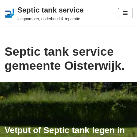
Septic tank service
Ga
leegpompen, onderhoud & reparatie
naar
de
inhoud
Septic tank service
gemeente Oisterwijk.
Vetput of Septic tank legen in