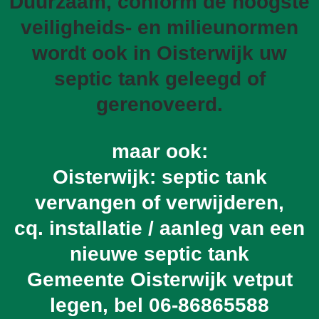
Duurzaam, conform de hoogste
veiligheids- en milieunormen
wordt ook in Oisterwijk uw
septic tank geleegd of
gerenoveerd.
maar ook:
Oisterwijk: septic tank
vervangen of verwijderen,
cq. installatie / aanleg van een
nieuwe septic tank
Gemeente Oisterwijk vetput
legen, bel
06-86865588