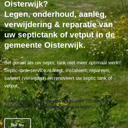
Oisterwijk?
Legen, onderhoud, aanleg,
verwijdering & reparatie van
uw septictank of vetput in de
gemeente Oisterwijk.
Bel gerust als uw septic tank niet meer optimaal werkt!
Septic-tank-service.nl leegt, installeert, repareert,
saneert (verwijdert) en renoveert uw septic tank of
vetput.
Horeca service Oisterwijk: Wij komen 7/7, in elke
milieuzone, om de vetafscheider te legen.
Bel Nu