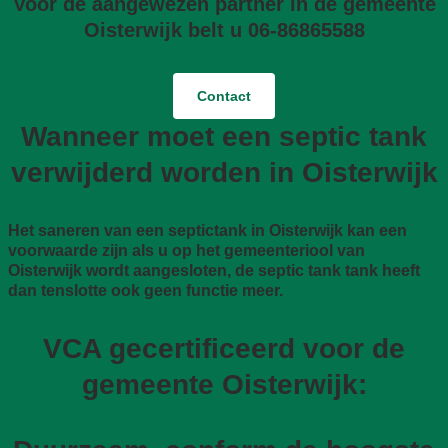
Voor de aangewezen partner in de gemeente
Oisterwijk belt u 06-86865588
Contact
Wanneer moet een septic tank
verwijderd worden in Oisterwijk
Het saneren van een septictank in Oisterwijk kan een
voorwaarde zijn als u op het gemeenteriool van
Oisterwijk wordt aangesloten, de septic tank tank heeft
dan tenslotte ook geen functie meer.
VCA gecertificeerd voor de
gemeente Oisterwijk: