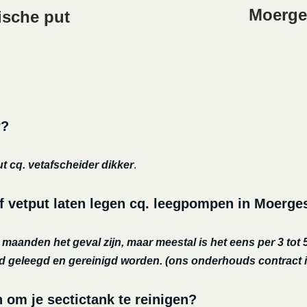
Moerges
ische put
r?
ut cq. vetafscheider dikker
.
f vetput laten legen cq. leegpompen in Moerge
r maanden het geval zijn, maar meestal is het eens per 3 tot 5
nd geleegd en gereinigd worden.
(ons onderhouds contract i
m je sectictank te reinigen?