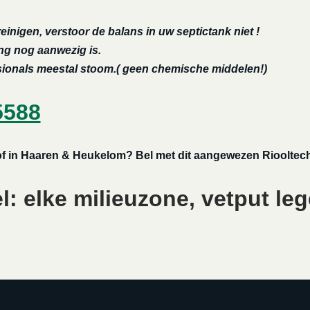
reinigen, verstoor de balans in uw septictank niet !
ing nog aanwezig is.
ssionals meestal stoom.( geen chemische middelen!)
5588
l of in Haaren & Heukelom? Bel met dit aangewezen Riooltech
: elke milieuzone, vetput leg