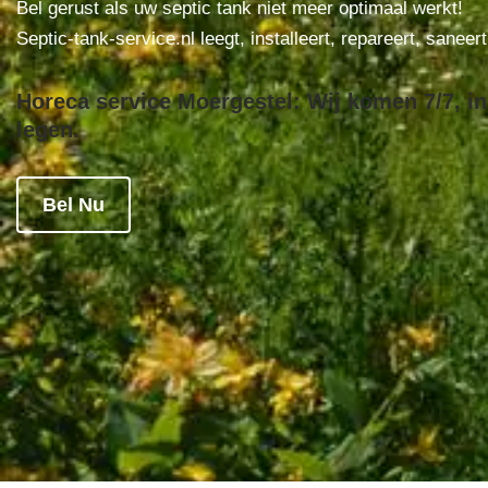
Bel gerust als uw septic tank niet meer optimaal werkt!
Septic-tank-service.nl leegt, installeert, repareert, saneer
Horeca service Moergestel: Wij komen 7/7, in
legen.
Bel Nu