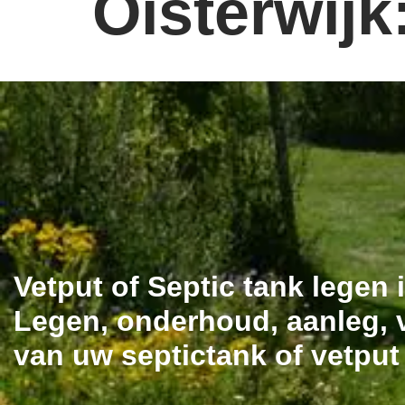
Oisterwijk
Vetput of Septic tank legen
Legen, onderhoud, aanleg, v
van uw septictank of vetput