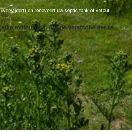
t (verwijdert) en renoveert uw septic tank of vetput.
 elke milieuzone, om de vetafscheider te