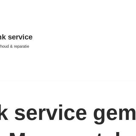
nk service
houd & reparatie
nk service ge