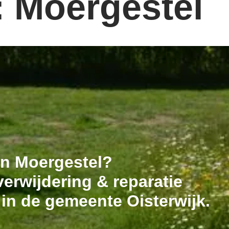
: Moergestel
 in Moergestel?
erwijdering & reparatie
 in de gemeente Oisterwijk.