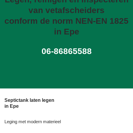
van vetafscheiders
conform de norm NEN-EN 1825
in Epe
06-86865588
Septictank laten legen
in Epe
Leging met modern materieel