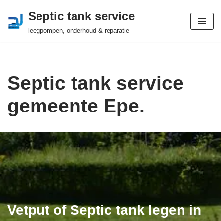
Septic tank service
Ga
leegpompen, onderhoud & reparatie
naar
de
inhoud
Septic tank service
gemeente Epe.
Vetput of Septic tank legen in