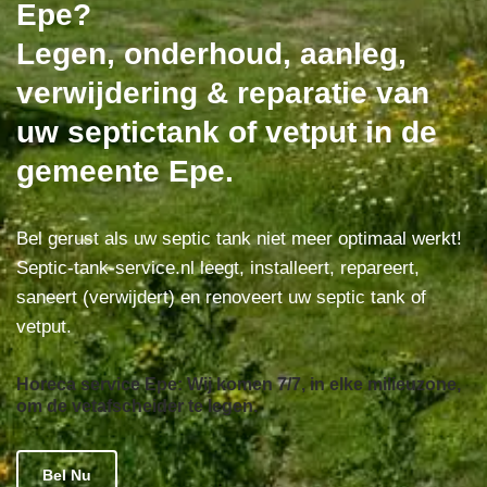
Epe?
Legen, onderhoud, aanleg,
verwijdering & reparatie van
uw septictank of vetput in de
gemeente Epe.
Bel gerust als uw septic tank niet meer optimaal werkt!
Septic-tank-service.nl leegt, installeert, repareert,
saneert (verwijdert) en renoveert uw septic tank of
vetput.
Horeca service Epe: Wij komen 7/7, in elke milieuzone,
om de vetafscheider te legen.
Bel Nu