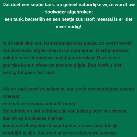
Dat doet een septic tank: op geheel natuurlijke wijze wordt uw
rioolwater afgebroken:
een tank, bacteriën en een beetje zuurstof: meestal is er niet
meer nodig!
In de tank vind een fermentatieproces plaats, zo wordt wordt
het afvalwater afgebroken in componenten. Hierbij ontstaat
ook (in meer of mindere mate) geuroverlast. Deze vieze
geurtjes kunt u afvoeren met een pijpje. Dan heeft u hier
weinig tot geen last van!
Als de zaak goed in balans is, dan geeft een septictank weinig
overlast
en heeft zij weinig aandacht nodig
!
Beluchting en ontluchting zijn van belang voor het proces,
dus let op blokkades hiervan
.
Vocht wordt afgevoerd naar buiten, en wat uiteindelijk
overblijft is slib, dat moet af en toe afgevoerd worden
.