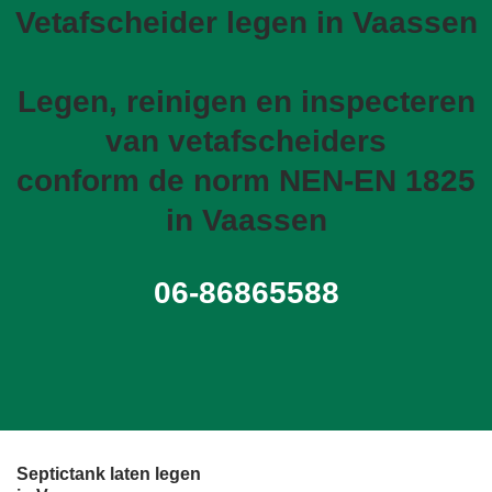
Vetafscheider legen in Vaassen
Legen, reinigen en inspecteren
van vetafscheiders
conform de norm NEN-EN 1825
in Vaassen
06-86865588
Septictank laten legen