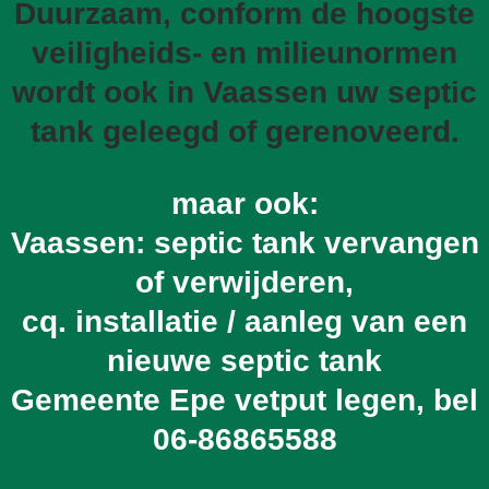
Duurzaam, conform de hoogste
veiligheids- en milieunormen
wordt ook in Vaassen uw septic
tank geleegd of gerenoveerd.
maar ook:
Vaassen: septic tank vervangen
of verwijderen,
cq. installatie / aanleg van een
nieuwe septic tank
Gemeente Epe vetput legen, bel
06-86865588