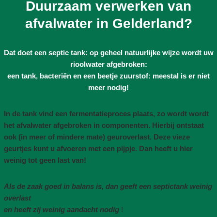
Duurzaam verwerken van
afvalwater in Gelderland?
Dat doet een septic tank: op geheel natuurlijke wijze wordt uw
rioolwater afgebroken:
een tank, bacteriën en een beetje zuurstof: meestal is er niet
meer nodig!
In de tank vind een fermentatieproces plaats, zo wordt wordt
het afvalwater afgebroken in componenten. Hierbij ontstaat
ook (in meer of mindere mate) geuroverlast. Deze vieze
geurtjes kunt u afvoeren met een pijpje. Dan heeft u hier
weinig tot geen last van!
Als de zaak goed in balans is, dan geeft een septictank weinig
overlast
en heeft zij weinig aandacht nodig
!