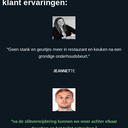
klant ervaringen:
“Geen stank en geurtjes meer in restaurant en keuken na een
grondige onderhoudsbeurt.“
JEANNET
TE
“
na de slibverwijdering kunnen we weer achter elkaar