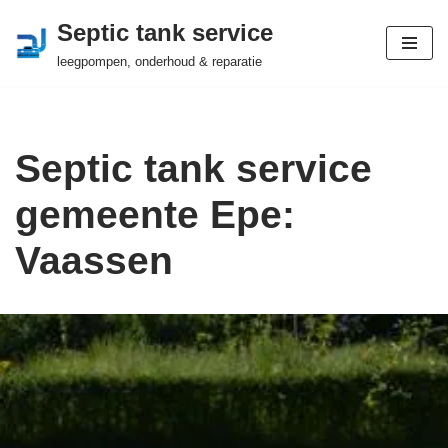
Septic tank service
Ga
leegpompen, onderhoud & reparatie
naar
de
inhoud
Septic tank service
gemeente Epe:
Vaassen