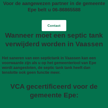
Voor de aangewezen partner in de gemeente
Epe belt u 06-86865588
Contact
Wanneer moet een septic tank
verwijderd worden in Vaassen
Het saneren van een septictank in Vaassen kan een
voorwaarde zijn als u op het gemeenteriool van Epe
wordt aangesloten, de septic tank tank heeft dan
tenslotte ook geen functie meer.
VCA gecertificeerd voor de
gemeente Epe: