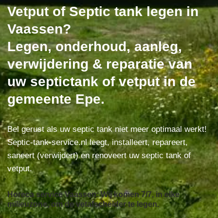
Vetput of Septic tank legen in
Vaassen?
Legen, onderhoud, aanleg,
verwijdering & reparatie van
uw septictank of vetput in de
gemeente Epe.
Bel gerust als uw septic tank niet meer optimaal werkt!
Septic-tank-service.nl leegt, installeert, repareert,
saneert (verwijdert) en renoveert uw septic tank of
vetput.
Horeca service Vaassen: Wij komen 7/7, in elke
milieuzone, om de vetafscheider te legen.