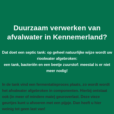
Duurzaam verwerken van
afvalwater in Kennemerland?
Dat doet een septic tank: op geheel natuurlijke wijze wordt uw
rioolwater afgebroken:
een tank, bacteriën en een beetje zuurstof: meestal is er niet
meer nodig!
In de tank vind een fermentatieproces plaats, zo wordt wordt
het afvalwater afgebroken in componenten. Hierbij ontstaat
ook (in meer of mindere mate) geuroverlast. Deze vieze
geurtjes kunt u afvoeren met een pijpje. Dan heeft u hier
weinig tot geen last van!