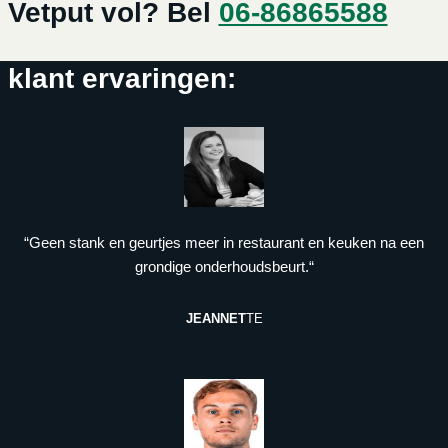
Vetput vol? Bel
06-86865588
klant ervaringen:
“Geen stank en geurtjes meer in restaurant en keuken na een
grondige onderhoudsbeurt.“
JEANNET
TE