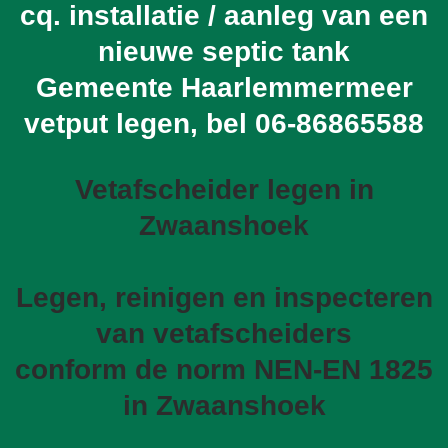
cq. installatie / aanleg van een
nieuwe septic tank
Gemeente Haarlemmermeer
vetput legen, bel
06-86865588
Vetafscheider legen in
Zwaanshoek
Legen, reinigen en inspecteren
van vetafscheiders
conform de norm NEN-EN 1825
in Zwaanshoek