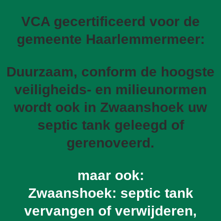
VCA gecertificeerd voor de
gemeente Haarlemmermeer:
Duurzaam, conform de hoogste
veiligheids- en milieunormen
wordt ook in Zwaanshoek uw
septic tank geleegd of
gerenoveerd.
maar ook:
Zwaanshoek: septic tank
vervangen of verwijderen,