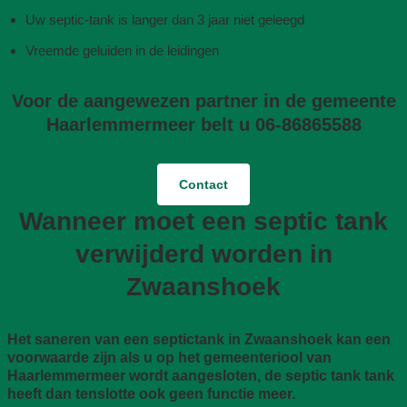
Uw septic-tank is langer dan 3 jaar niet geleegd
Vreemde geluiden in de leidingen
Voor de aangewezen partner in de gemeente
Haarlemmermeer belt u 06-86865588
Contact
Wanneer moet een septic tank
verwijderd worden in
Zwaanshoek
Het saneren van een septictank in Zwaanshoek kan een
voorwaarde zijn als u op het gemeenteriool van
Haarlemmermeer wordt aangesloten, de septic tank tank
heeft dan tenslotte ook geen functie meer.