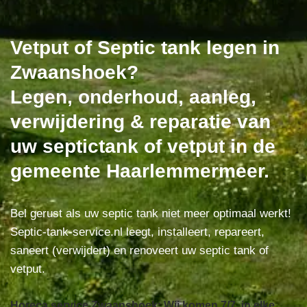
Vetput of Septic tank legen in
Zwaanshoek?
Legen, onderhoud, aanleg,
verwijdering & reparatie van
uw septictank of vetput in de
gemeente Haarlemmermeer.
Bel gerust als uw septic tank niet meer optimaal werkt!
Septic-tank-service.nl leegt, installeert, repareert,
saneert (verwijdert) en renoveert uw septic tank of
vetput.
Horeca service Zwaanshoek: Wij komen 7/7, in elke