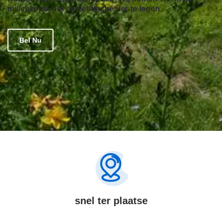
milieuzone, om de vetafscheider te legen.
Bel Nu
snel ter plaatse