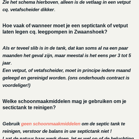
Zie het schema hierboven
,
alleen is de vetlaag in een vetput
cq. vetafscheider dikker
.
Hoe vaak of wanneer moet je een septictank of vetput
laten legen cq. leegpompen in Zwaanshoek?
Als er teveel slib is in de tank, dat kan soms al na een paar
maanden het geval zijn, maar meestal is het eens per 3 tot 5
jaar
.
Een vetput, of vetafscheider, moet in principe iedere maand
geleegd en gereinigd worden.
(ons onderhouds contract is
voordeliger!)
Welke schoonmaakmiddelen mag je gebruiken om je
sectictank te reinigen?
Gebruik
geen schoonmaakmiddelen
om de septic tank te
reinigen, verstoor de balans in uw septictank niet !
Laat de natuur haar werk doen, let er wel op of de beluchting