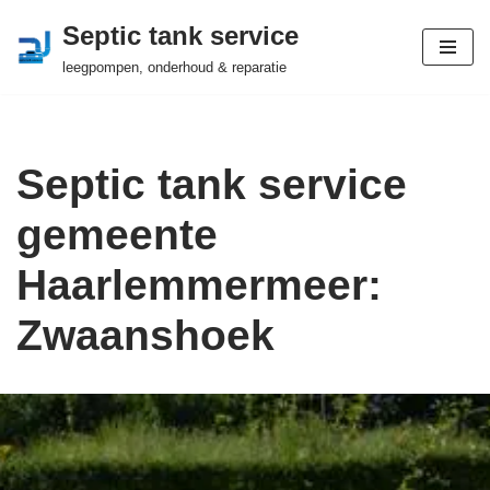
Septic tank service
Ga
leegpompen, onderhoud & reparatie
naar
de
inhoud
Septic tank service
gemeente
Haarlemmermeer:
Zwaanshoek