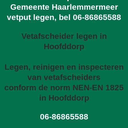
Gemeente Haarlemmermeer
vetput legen, bel
06-86865588
Vetafscheider legen in
Hoofddorp
Legen, reinigen en inspecteren
van vetafscheiders
conform de norm NEN-EN 1825
in Hoofddorp
06-86865588