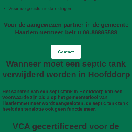
Vreemde geluiden in de leidingen
Voor de aangewezen partner in de gemeente
Haarlemmermeer belt u 06-86865588
Contact
Wanneer moet een septic tank
verwijderd worden in Hoofddorp
Het saneren van een septictank in Hoofddorp kan een
voorwaarde zijn als u op het gemeenteriool van
Haarlemmermeer wordt aangesloten, de septic tank tank
heeft dan tenslotte ook geen functie meer.
VCA gecertificeerd voor de