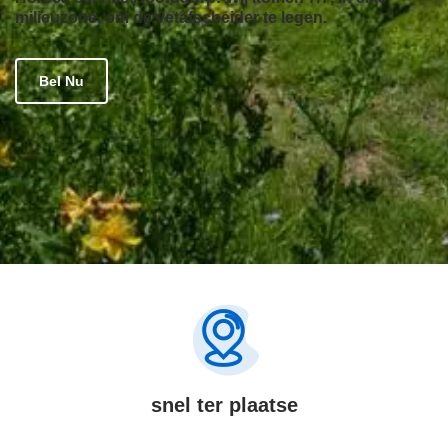
milieuzone, om de vetafscheider te legen.
Bel Nu
snel ter plaatse