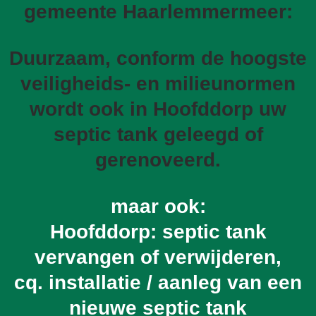
gemeente Haarlemmermeer:
Duurzaam, conform de hoogste
veiligheids- en milieunormen
wordt ook in Hoofddorp uw
septic tank geleegd of
gerenoveerd.
maar ook:
Hoofddorp: septic tank
vervangen of verwijderen,
cq. installatie / aanleg van een
nieuwe septic tank