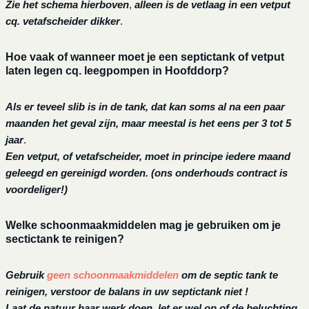
Zie het schema hierboven
,
alleen is de vetlaag in een vetput
cq. vetafscheider dikker
.
Hoe vaak of wanneer moet je een septictank of vetput
laten legen cq. leegpompen in Hoofddorp?
Als er teveel slib is in de tank, dat kan soms al na een paar
maanden het geval zijn, maar meestal is het eens per 3 tot 5
jaar
.
Een vetput, of vetafscheider, moet in principe iedere maand
geleegd en gereinigd worden.
(ons onderhouds contract is
voordeliger!)
Welke schoonmaakmiddelen mag je gebruiken om je
sectictank te reinigen?
Gebruik
geen schoonmaakmiddelen
om de septic tank te
reinigen, verstoor de balans in uw septictank niet !
Laat de natuur haar werk doen, let er wel op of de beluchting