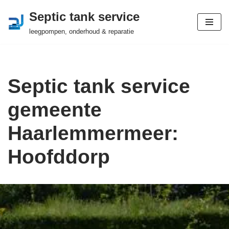
Septic tank service
Ga
leegpompen, onderhoud & reparatie
naar
de
inhoud
Septic tank service
gemeente
Haarlemmermeer:
Hoofddorp