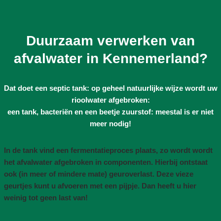
Duurzaam verwerken van
afvalwater in Kennemerland?
Dat doet een septic tank: op geheel natuurlijke wijze wordt uw
rioolwater afgebroken:
een tank, bacteriën en een beetje zuurstof: meestal is er niet
meer nodig!
In de tank vind een fermentatieproces plaats, zo wordt wordt
het afvalwater afgebroken in componenten. Hierbij ontstaat
ook (in meer of mindere mate) geuroverlast. Deze vieze
geurtjes kunt u afvoeren met een pijpje. Dan heeft u hier
weinig tot geen last van!