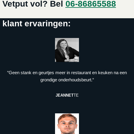
Vetput vol? Bel
06-86865588
klant ervaringen:
“Geen stank en geurtjes meer in restaurant en keuken na een
grondige onderhoudsbeurt.“
JEANNET
TE