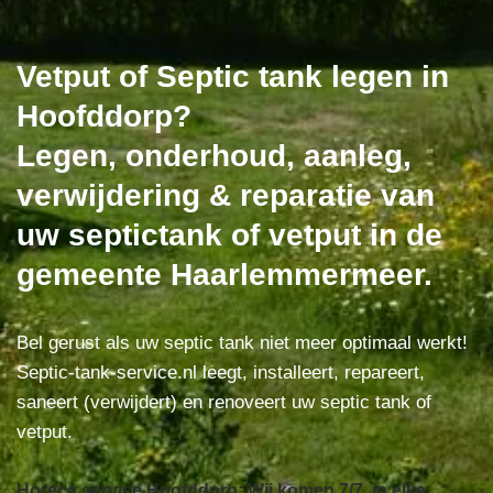
Vetput of Septic tank legen in
Hoofddorp?
Legen, onderhoud, aanleg,
verwijdering & reparatie van
uw septictank of vetput in de
gemeente Haarlemmermeer.
Bel gerust als uw septic tank niet meer optimaal werkt!
Septic-tank-service.nl leegt, installeert, repareert,
saneert (verwijdert) en renoveert uw septic tank of
vetput.
Horeca service Hoofddorp: Wij komen 7/7, in elke