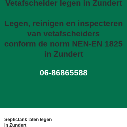
Vetafscheider legen in Zundert
Legen, reinigen en inspecteren
van vetafscheiders
conform de norm NEN-EN 1825
in Zundert
06-86865588
Septictank laten legen
in Zundert