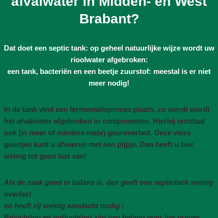
afvalwater in Midden- en West
Brabant?
Dat doet een septic tank: op geheel natuurlijke wijze wordt uw
rioolwater afgebroken:
een tank, bacteriën en een beetje zuurstof: meestal is er niet
meer nodig!
In de tank vind een fermentatieproces plaats, zo wordt wordt
het afvalwater afgebroken in componenten. Hierbij ontstaat
ook (in meer of mindere mate) geuroverlast. Deze vieze
geurtjes kunt u afvoeren met een pijpje. Dan heeft u hier
weinig tot geen last van!
Als de zaak goed in balans is, dan geeft een septictank weinig
overlast
en heeft zij weinig aandacht nodig
!
Beluchting en ontluchting zijn van belang voor het proces,