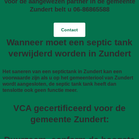
Voor de aangewezen partner in de gemeente
Zundert belt u 06-86865588
Contact
Wanneer moet een septic tank
verwijderd worden in Zundert
Het saneren van een septictank in Zundert kan een
voorwaarde zijn als u op het gemeenteriool van Zundert
wordt aangesloten, de septic tank tank heeft dan
tenslotte ook geen functie meer.
VCA gecertificeerd voor de
gemeente Zundert: