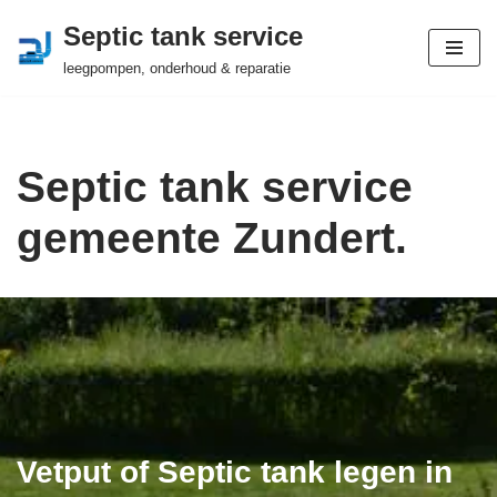
Septic tank service
Ga
leegpompen, onderhoud & reparatie
naar
de
inhoud
Septic tank service
gemeente Zundert.
Vetput of Septic tank legen in