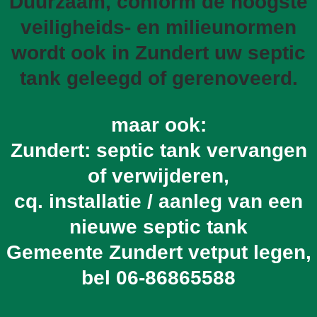
Duurzaam, conform de hoogste
veiligheids- en milieunormen
wordt ook in Zundert uw septic
tank geleegd of gerenoveerd.
maar ook:
Zundert: septic tank vervangen
of verwijderen,
cq. installatie / aanleg van een
nieuwe septic tank
Gemeente Zundert vetput legen,
bel
06-86865588