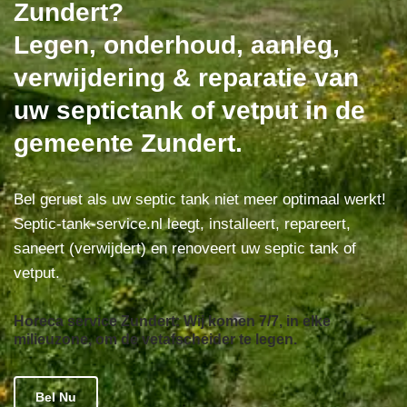
Zundert?
Legen, onderhoud, aanleg,
verwijdering & reparatie van
uw septictank of vetput in de
gemeente Zundert.
Bel gerust als uw septic tank niet meer optimaal werkt!
Septic-tank-service.nl leegt, installeert, repareert,
saneert (verwijdert) en renoveert uw septic tank of
vetput.
Horeca service Zundert: Wij komen 7/7, in elke
milieuzone, om de vetafscheider te legen.
Bel Nu