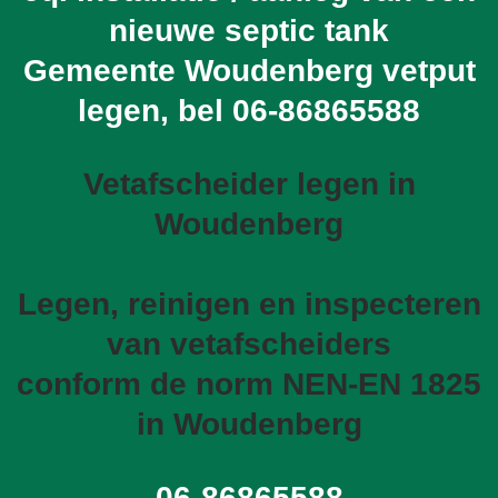
nieuwe septic tank
Gemeente Woudenberg vetput
legen, bel
06-86865588
Vetafscheider legen in
Woudenberg
Legen, reinigen en inspecteren
van vetafscheiders
conform de norm NEN-EN 1825
in Woudenberg
06-86865588