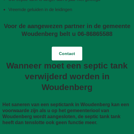
Vreemde geluiden in de leidingen
Voor de aangewezen partner in de gemeente
Woudenberg belt u 06-86865588
Contact
Wanneer moet een septic tank
verwijderd worden in
Woudenberg
Het saneren van een septictank in Woudenberg kan een
voorwaarde zijn als u op het gemeenteriool van
Woudenberg wordt aangesloten, de septic tank tank
heeft dan tenslotte ook geen functie meer.