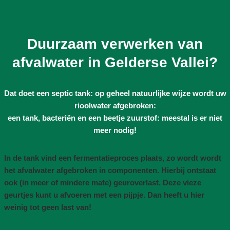
Duurzaam verwerken van
afvalwater in Gelderse Vallei?
Dat doet een septic tank: op geheel natuurlijke wijze wordt uw
rioolwater afgebroken:
een tank, bacteriën en een beetje zuurstof: meestal is er niet
meer nodig!
In de tank vind een fermentatieproces plaats, zo wordt wordt
het afvalwater afgebroken in componenten. Hierbij ontstaat
ook (in meer of mindere mate) geuroverlast. Deze vieze
geurtjes kunt u afvoeren met een pijpje. Dan heeft u hier
weinig tot geen last van!