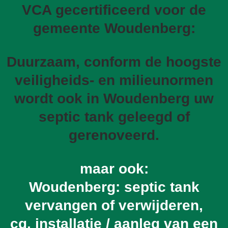
VCA gecertificeerd voor de
gemeente Woudenberg:
Duurzaam, conform de hoogste
veiligheids- en milieunormen
wordt ook in Woudenberg uw
septic tank geleegd of
gerenoveerd.
maar ook:
Woudenberg: septic tank
vervangen of verwijderen,
cq. installatie / aanleg van een