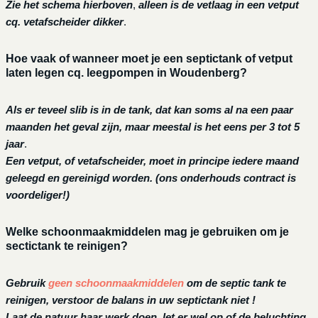
Zie het schema hierboven
,
alleen is de vetlaag in een vetput
cq. vetafscheider dikker
.
Hoe vaak of wanneer moet je een septictank of vetput
laten legen cq. leegpompen in Woudenberg?
Als er teveel slib is in de tank, dat kan soms al na een paar
maanden het geval zijn, maar meestal is het eens per 3 tot 5
jaar
.
Een vetput, of vetafscheider, moet in principe iedere maand
geleegd en gereinigd worden.
(ons onderhouds contract is
voordeliger!)
Welke schoonmaakmiddelen mag je gebruiken om je
sectictank te reinigen?
Gebruik
geen schoonmaakmiddelen
om de septic tank te
reinigen, verstoor de balans in uw septictank niet !
Laat de natuur haar werk doen, let er wel op of de beluchting