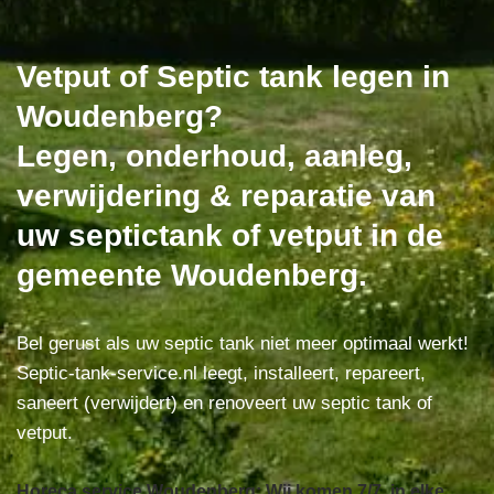
Vetput of Septic tank legen in
Woudenberg?
Legen, onderhoud, aanleg,
verwijdering & reparatie van
uw septictank of vetput in de
gemeente Woudenberg.
Bel gerust als uw septic tank niet meer optimaal werkt!
Septic-tank-service.nl leegt, installeert, repareert,
saneert (verwijdert) en renoveert uw septic tank of
vetput.
Horeca service Woudenberg: Wij komen 7/7, in elke