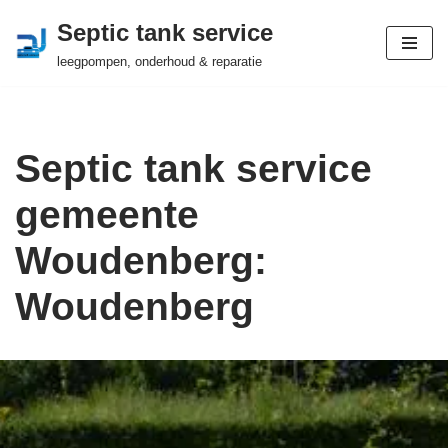
Septic tank service
Ga
leegpompen, onderhoud & reparatie
naar
de
inhoud
Septic tank service
gemeente
Woudenberg:
Woudenberg