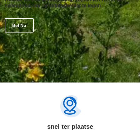
milieuzone, om de vetafscheider te legen.
Bel Nu
snel ter plaatse