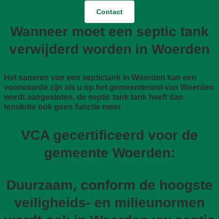
Contact
Wanneer moet een septic tank
verwijderd worden in Woerden
Het saneren van een septictank in Woerden kan een
voorwaarde zijn als u op het gemeenteriool van Woerden
wordt aangesloten, de septic tank tank heeft dan
tenslotte ook geen functie meer.
VCA gecertificeerd voor de
gemeente Woerden:
Duurzaam, conform de hoogste
veiligheids- en milieunormen