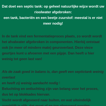
Dat doet een septic tank: op geheel natuurlijke wijze wordt uw
rioolwater afgebroken:
een tank, bacteriën en een beetje zuurstof: meestal is er niet
meer nodig!
In de tank vind een fermentatieproces plaats, zo wordt wordt
het afvalwater afgebroken in componenten. Hierbij ontstaat
ook (in meer of mindere mate) geuroverlast. Deze vieze
geurtjes kunt u afvoeren met een pijpje. Dan heeft u hier
weinig tot geen last van!
Als de zaak goed in balans is, dan geeft een septictank weinig
overlast
en heeft zij weinig aandacht nodig
!
Beluchting en ontluchting zijn van belang voor het proces,
dus let op blokkades hiervan
.
Vocht wordt afgevoerd naar buiten, en wat uiteindelijk
overblijft is slib, dat moet af en toe afgevoerd worden
.