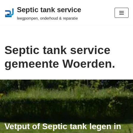
Septic tank service
Ga
leegpompen, onderhoud & reparatie
naar
de
inhoud
Septic tank service
gemeente Woerden.
Vetput of Septic tank legen in