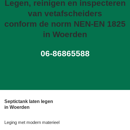
Legen, reinigen en inspecteren
van vetafscheiders
conform de norm NEN-EN 1825
in Woerden
06-86865588
Septictank laten legen
in Woerden
Leging met modern materieel