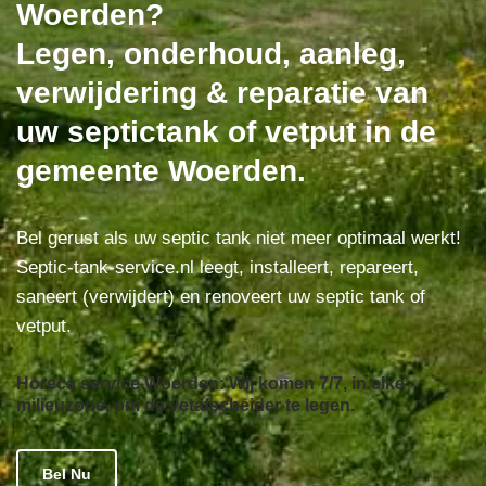
Woerden?
Legen, onderhoud, aanleg,
verwijdering & reparatie van
uw septictank of vetput in de
gemeente Woerden.
Bel gerust als uw septic tank niet meer optimaal werkt!
Septic-tank-service.nl leegt, installeert, repareert,
saneert (verwijdert) en renoveert uw septic tank of
vetput.
Horeca service Woerden: Wij komen 7/7, in elke
milieuzone, om de vetafscheider te legen.
Bel Nu