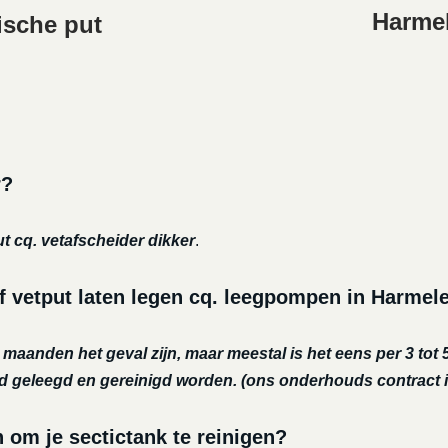
Harmel
ische put
r?
ut cq. vetafscheider dikker
.
f vetput laten legen cq. leegpompen in Harmel
r maanden het geval zijn, maar meestal is het eens per 3 tot 5
nd geleegd en gereinigd worden.
(ons onderhouds contract i
m je sectictank te reinigen?