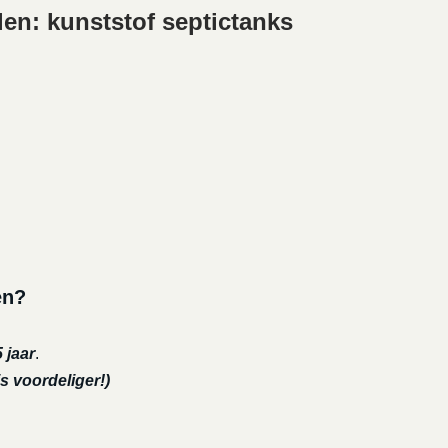
en: kunststof septictanks
en?
 jaar
.
s voordeliger!)