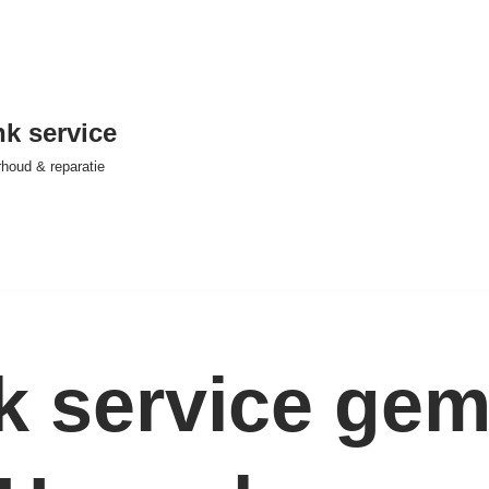
nk service
houd & reparatie
nk service ge