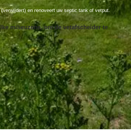
t (verwijdert) en renoveert uw septic tank of vetput.
lke milieuzone, om de vetafscheider te