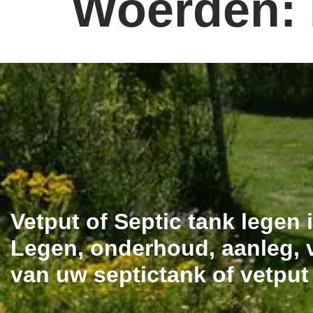
Woerden:
Vetput of Septic tank legen
Legen, onderhoud, aanleg, v
van uw septictank of vetpu