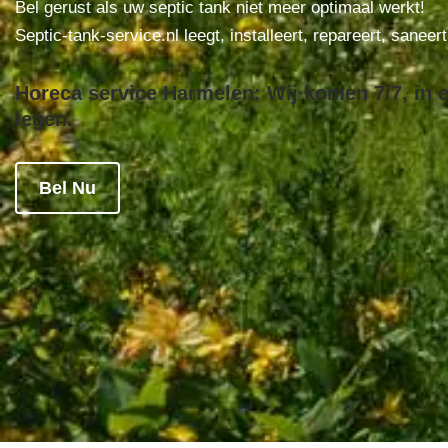
Bel gerust als uw septic tank niet meer optimaal werkt!
Septic-tank-service.nl leegt, installeert, repareert, saneer
Horeca service Harmelen: Wij komen 7/7, in e
legen.
Bel Nu