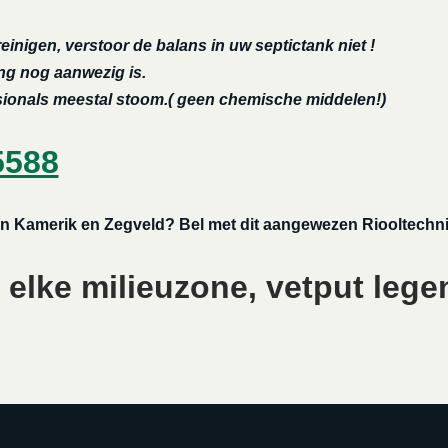
reinigen, verstoor de balans in uw septictank niet !
ing nog aanwezig is.
ssionals meestal stoom.( geen chemische middelen!)
5588
 in Kamerik en Zegveld? Bel met dit aangewezen Riooltechni
elke milieuzone, vetput lege