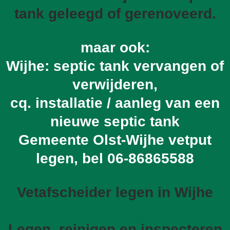
tank geleegd of gerenoveerd.
maar ook:
Wijhe: septic tank vervangen of
verwijderen,
cq. installatie / aanleg van een
nieuwe septic tank
Gemeente Olst-Wijhe vetput
legen, bel
06-86865588
Vetafscheider legen in Wijhe
Legen, reinigen en inspecteren