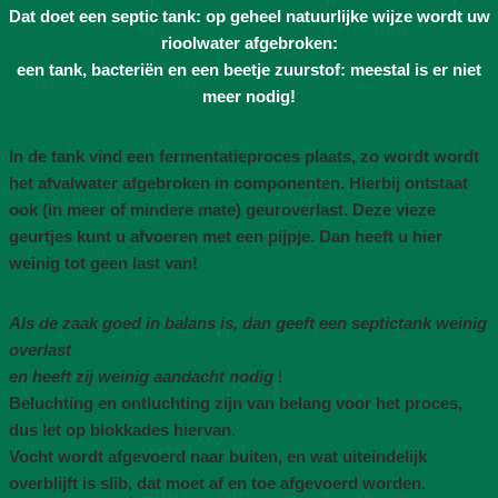
Dat doet een septic tank: op geheel natuurlijke wijze wordt uw
rioolwater afgebroken:
een tank, bacteriën en een beetje zuurstof: meestal is er niet
meer nodig!
In de tank vind een fermentatieproces plaats, zo wordt wordt
het afvalwater afgebroken in componenten. Hierbij ontstaat
ook (in meer of mindere mate) geuroverlast. Deze vieze
geurtjes kunt u afvoeren met een pijpje. Dan heeft u hier
weinig tot geen last van!
Als de zaak goed in balans is, dan geeft een septictank weinig
overlast
en heeft zij weinig aandacht nodig
!
Beluchting en ontluchting zijn van belang voor het proces,
dus let op blokkades hiervan
.
Vocht wordt afgevoerd naar buiten, en wat uiteindelijk
overblijft is slib, dat moet af en toe afgevoerd worden
.