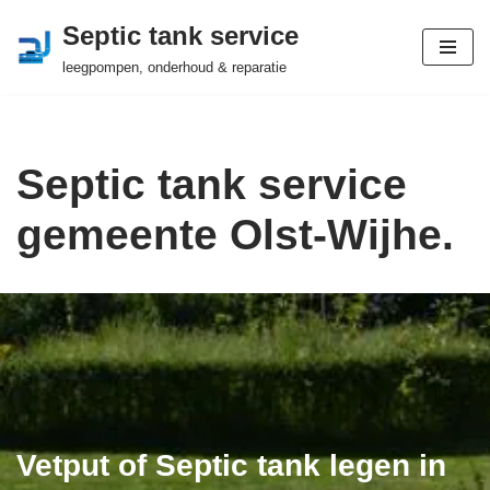
Septic tank service
Ga
leegpompen, onderhoud & reparatie
naar
de
inhoud
Septic tank service
gemeente Olst-Wijhe.
Vetput of Septic tank legen in