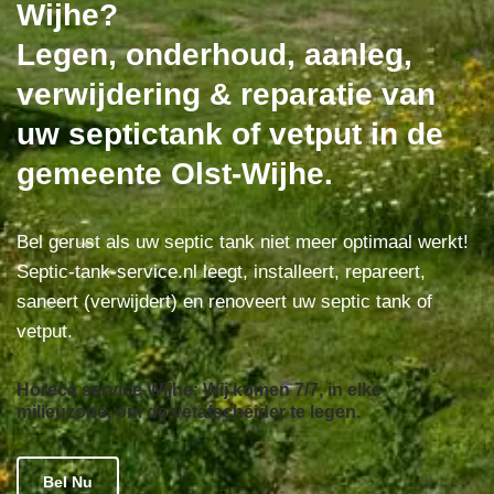
Wijhe?
Legen, onderhoud, aanleg,
verwijdering & reparatie van
uw septictank of vetput in de
gemeente Olst-Wijhe.
Bel gerust als uw septic tank niet meer optimaal werkt!
Septic-tank-service.nl leegt, installeert, repareert,
saneert (verwijdert) en renoveert uw septic tank of
vetput.
Horeca service Wijhe: Wij komen 7/7, in elke
milieuzone, om de vetafscheider te legen.
Bel Nu