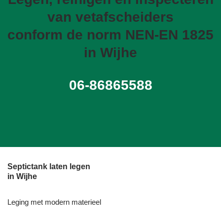
van vetafscheiders
conform de norm NEN-EN 1825
in Wijhe
06-86865588
Septictank laten legen
in Wijhe
Leging met modern materieel