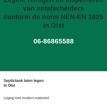
van vetafscheiders
conform de norm NEN-EN 1825
in Olst
06-86865588
Septictank laten legen
in Olst
Leging met modern materieel