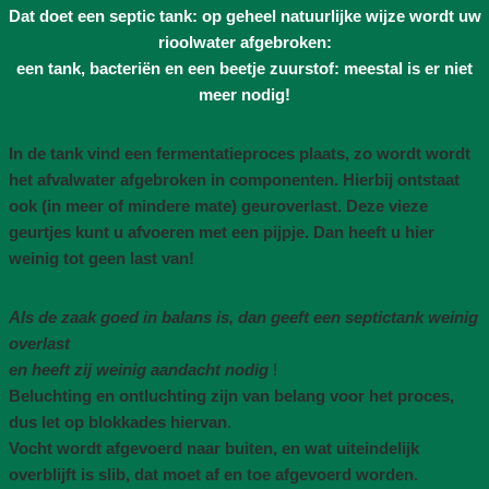
Dat doet een septic tank: op geheel natuurlijke wijze wordt uw
rioolwater afgebroken:
een tank, bacteriën en een beetje zuurstof: meestal is er niet
meer nodig!
In de tank vind een fermentatieproces plaats, zo wordt wordt
het afvalwater afgebroken in componenten. Hierbij ontstaat
ook (in meer of mindere mate) geuroverlast. Deze vieze
geurtjes kunt u afvoeren met een pijpje. Dan heeft u hier
weinig tot geen last van!
Als de zaak goed in balans is, dan geeft een septictank weinig
overlast
en heeft zij weinig aandacht nodig
!
Beluchting en ontluchting zijn van belang voor het proces,
dus let op blokkades hiervan
.
Vocht wordt afgevoerd naar buiten, en wat uiteindelijk
overblijft is slib, dat moet af en toe afgevoerd worden
.