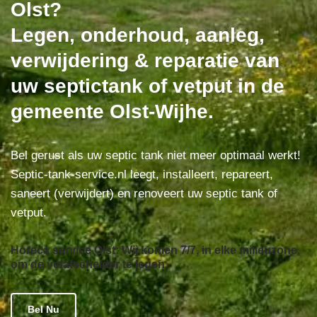
Olst?
Legen, onderhoud, aanleg,
verwijdering & reparatie van
uw septictank of vetput in de
gemeente Olst-Wijhe.
Bel gerust als uw septic tank niet meer optimaal werkt!
Septic-tank-service.nl leegt, installeert, repareert,
saneert (verwijdert) en renoveert uw septic tank of
vetput.
Horeca service Olst: Wij komen 7/7, in elke milieuzone,
om de vetafscheider te legen.
Bel Nu