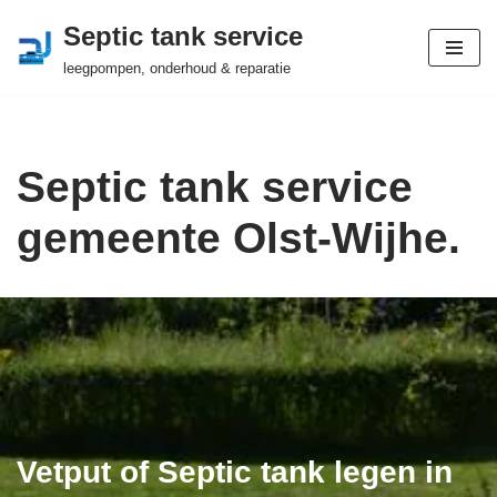
Septic tank service
Ga
leegpompen, onderhoud & reparatie
naar
de
inhoud
Septic tank service
gemeente Olst-Wijhe.
Vetput of Septic tank legen in