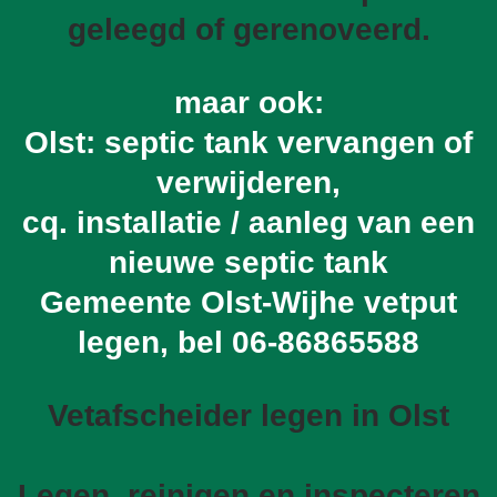
geleegd of gerenoveerd.
maar ook:
Olst: septic tank vervangen of
verwijderen,
cq. installatie / aanleg van een
nieuwe septic tank
Gemeente Olst-Wijhe vetput
legen, bel
06-86865588
Vetafscheider legen in Olst
Legen, reinigen en inspecteren