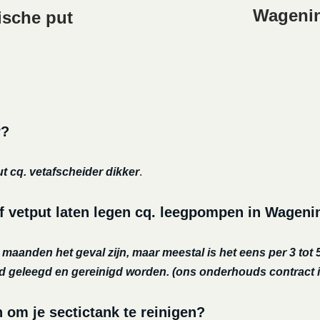
Wagenin
ische put
r?
ut cq. vetafscheider dikker
.
f vetput laten legen cq. leegpompen in Wagen
r maanden het geval zijn, maar meestal is het eens per 3 tot 5
nd geleegd en gereinigd worden.
(ons onderhouds contract i
m je sectictank te reinigen?