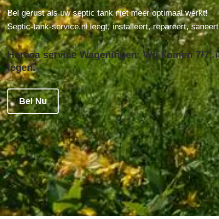
Bel gerust als uw septic tank niet meer optimaal werkt!
Septic-tank-service.nl leegt, installeert, repareert, saneer
Horeca service Wageningen: Wij komen 7/7, i
legen.
Bel Nu