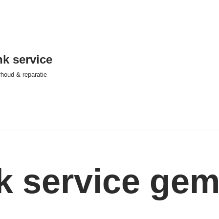
nk service
houd & reparatie
nk service ge