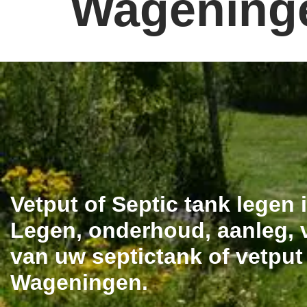
Wagening
Vetput of Septic tank legen
Legen, onderhoud, aanleg, v
van uw septictank of vetput
Wageningen.