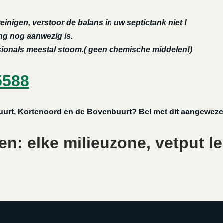
reinigen, verstoor de balans in uw septictank niet !
ing nog aanwezig is.
ssionals meestal stoom.( geen chemische middelen!)
5588
 Buurt, Kortenoord en de Bovenbuurt? Bel met dit aangeweze
n: elke milieuzone, vetput l