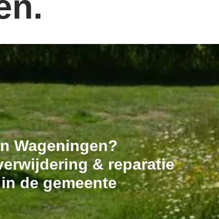
en.
 in Wageningen?
erwijdering & reparatie
 in de gemeente