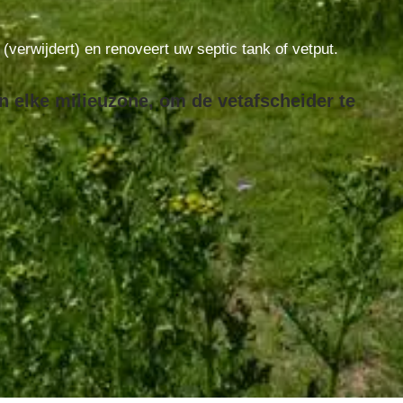
t (verwijdert) en renoveert uw septic tank of vetput.
n elke milieuzone, om de vetafscheider te