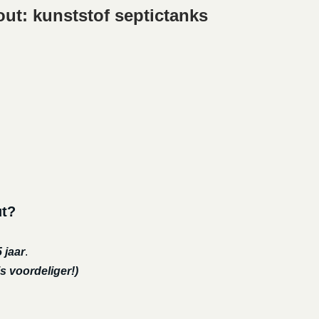
ut: kunststof septictanks
ut?
 jaar
.
s voordeliger!)