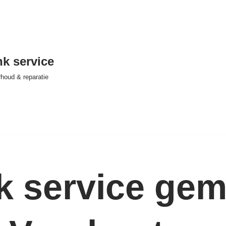
nk service
houd & reparatie
nk service ge