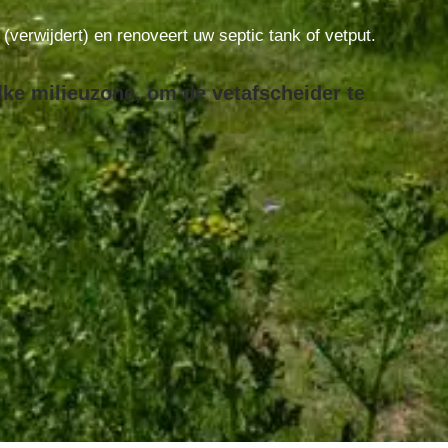
t (verwijdert) en renoveert uw septic tank of vetput.
lke milieuzone, om de vetafscheider te