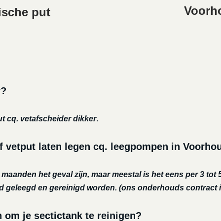
Voorho
ische put
r?
ut cq. vetafscheider dikker
.
f vetput laten legen cq. leegpompen in Voorho
r maanden het geval zijn, maar meestal is het eens per 3 tot 5
nd geleegd en gereinigd worden.
(ons onderhouds contract i
m je sectictank te reinigen?