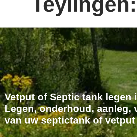
Teylingen
Vetput of Septic tank legen
Legen, onderhoud, aanleg, v
van uw septictank of vetput