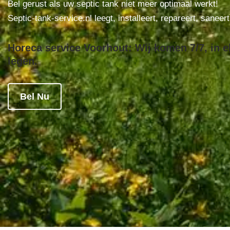
Bel gerust als uw septic tank niet meer optimaal werkt!
Septic-tank-service.nl leegt, installeert, repareert, saneer
Horeca service Voorhout: Wij komen 7/7, in e
legen.
Bel Nu