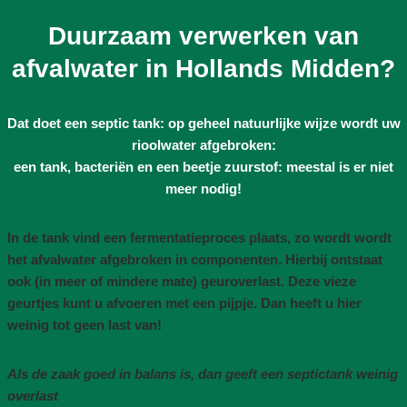
Duurzaam verwerken van
afvalwater in Hollands Midden?
Dat doet een septic tank: op geheel natuurlijke wijze wordt uw
rioolwater afgebroken:
een tank, bacteriën en een beetje zuurstof: meestal is er niet
meer nodig!
In de tank vind een fermentatieproces plaats, zo wordt wordt
het afvalwater afgebroken in componenten. Hierbij ontstaat
ook (in meer of mindere mate) geuroverlast. Deze vieze
geurtjes kunt u afvoeren met een pijpje. Dan heeft u hier
weinig tot geen last van!
Als de zaak goed in balans is, dan geeft een septictank weinig
overlast