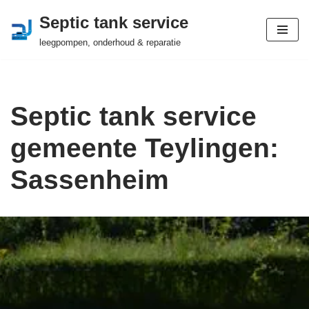
Septic tank service
Ga
leegpompen, onderhoud & reparatie
naar
de
inhoud
Septic tank service
gemeente Teylingen:
Sassenheim