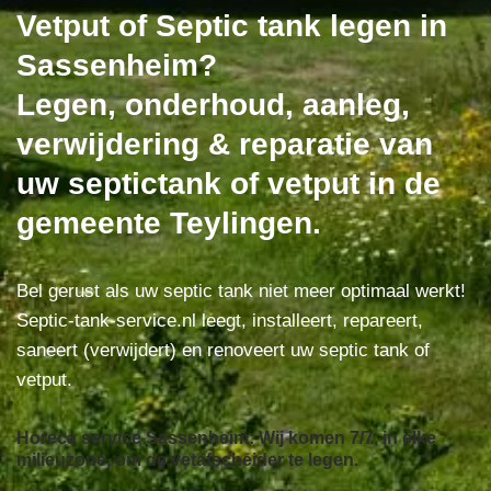
Vetput of Septic tank legen in
Sassenheim?
Legen, onderhoud, aanleg,
verwijdering & reparatie van
uw septictank of vetput in de
gemeente Teylingen.
Bel gerust als uw septic tank niet meer optimaal werkt!
Septic-tank-service.nl leegt, installeert, repareert,
saneert (verwijdert) en renoveert uw septic tank of
vetput.
Horeca service Sassenheim: Wij komen 7/7, in elke
milieuzone, om de vetafscheider te legen.