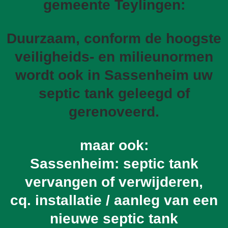
gemeente Teylingen:
Duurzaam, conform de hoogste
veiligheids- en milieunormen
wordt ook in Sassenheim uw
septic tank geleegd of
gerenoveerd.
maar ook:
Sassenheim: septic tank
vervangen of verwijderen,
cq. installatie / aanleg van een
nieuwe septic tank