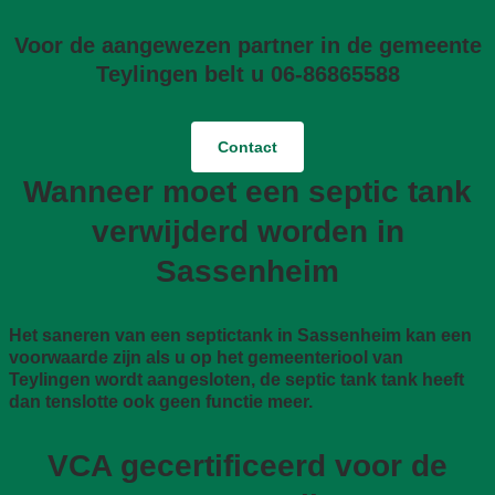
Voor de aangewezen partner in de gemeente
Teylingen belt u 06-86865588
Contact
Wanneer moet een septic tank
verwijderd worden in
Sassenheim
Het saneren van een septictank in Sassenheim kan een
voorwaarde zijn als u op het gemeenteriool van
Teylingen wordt aangesloten, de septic tank tank heeft
dan tenslotte ook geen functie meer.
VCA gecertificeerd voor de