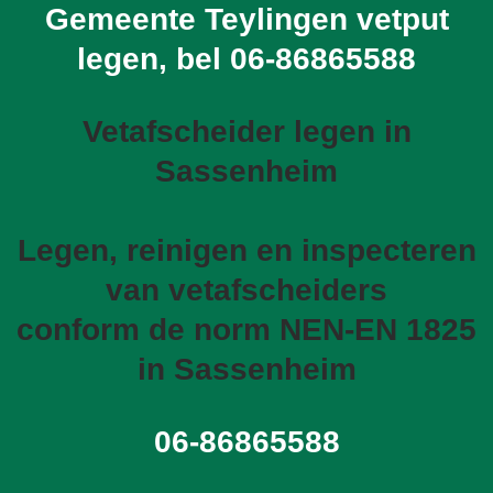
Gemeente Teylingen vetput
legen, bel
06-86865588
Vetafscheider legen in
Sassenheim
Legen, reinigen en inspecteren
van vetafscheiders
conform de norm NEN-EN 1825
in Sassenheim
06-86865588