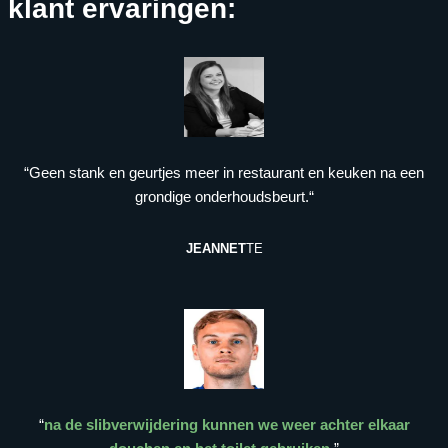
klant ervaringen:
“Geen stank en geurtjes meer in restaurant en keuken na een
grondige onderhoudsbeurt.“
JEANNET
TE
“
na de slibverwijdering kunnen we weer achter elkaar