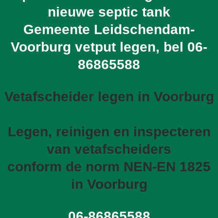
nieuwe septic tank
Gemeente Leidschendam-
Voorburg vetput legen, bel
06-
86865588
Vetafscheider legen in Voorburg
Legen, reinigen en inspecteren
van vetafscheiders
conform de norm NEN-EN 1825
in Voorburg
06-86865588