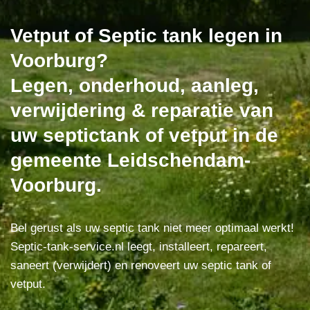
Vetput of Septic tank legen in
Voorburg?
Legen, onderhoud, aanleg,
verwijdering & reparatie van
uw septictank of vetput in de
gemeente Leidschendam-
Voorburg.
Bel gerust als uw septic tank niet meer optimaal werkt!
Septic-tank-service.nl leegt, installeert, repareert,
saneert (verwijdert) en renoveert uw septic tank of
vetput.