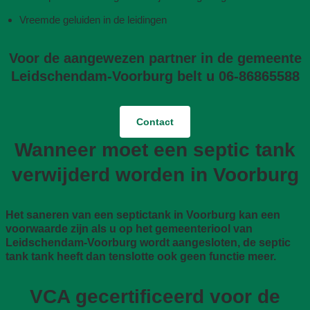
Vreemde geluiden in de leidingen
Voor de aangewezen partner in de gemeente
Leidschendam-Voorburg belt u 06-86865588
Contact
Wanneer moet een septic tank
verwijderd worden in Voorburg
Het saneren van een septictank in Voorburg kan een
voorwaarde zijn als u op het gemeenteriool van
Leidschendam-Voorburg wordt aangesloten, de septic
tank tank heeft dan tenslotte ook geen functie meer.
VCA gecertificeerd voor de