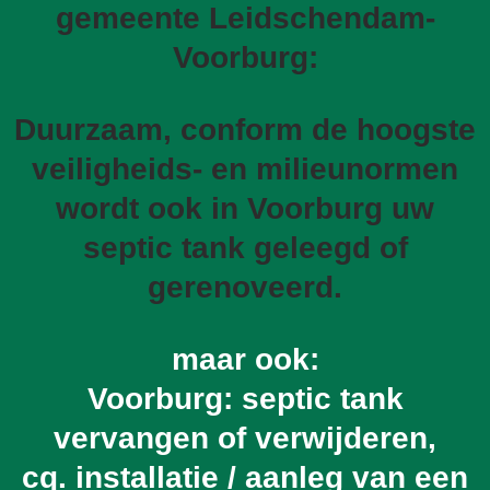
gemeente Leidschendam-
Voorburg:
Duurzaam, conform de hoogste
veiligheids- en milieunormen
wordt ook in Voorburg uw
septic tank geleegd of
gerenoveerd.
maar ook:
Voorburg: septic tank
vervangen of verwijderen,
cq. installatie / aanleg van een