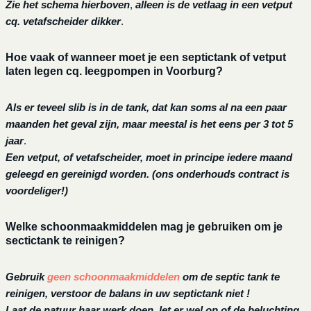
Zie het schema hierboven
,
alleen is de vetlaag in een vetput
cq. vetafscheider dikker
.
Hoe vaak of wanneer moet je een septictank of vetput
laten legen cq. leegpompen in Voorburg?
Als er teveel slib is in de tank, dat kan soms al na een paar
maanden het geval zijn, maar meestal is het eens per 3 tot 5
jaar
.
Een vetput, of vetafscheider, moet in principe iedere maand
geleegd en gereinigd worden.
(ons onderhouds contract is
voordeliger!)
Welke schoonmaakmiddelen mag je gebruiken om je
sectictank te reinigen?
Gebruik
geen schoonmaakmiddelen
om de septic tank te
reinigen, verstoor de balans in uw septictank niet !
Laat de natuur haar werk doen, let er wel op of de beluchting