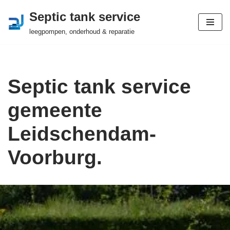
Septic tank service
Ga
leegpompen, onderhoud & reparatie
naar
de
inhoud
Septic tank service
gemeente
Leidschendam-
Voorburg.