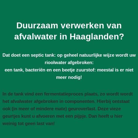
Duurzaam verwerken van
afvalwater in Haaglanden?
Dat doet een septic tank: op geheel natuurlijke wijze wordt uw
rioolwater afgebroken:
een tank, bacteriën en een beetje zuurstof: meestal is er niet
meer nodig!
In de tank vind een fermentatieproces plaats, zo wordt wordt
het afvalwater afgebroken in componenten. Hierbij ontstaat
ook (in meer of mindere mate) geuroverlast. Deze vieze
geurtjes kunt u afvoeren met een pijpje. Dan heeft u hier
weinig tot geen last van!