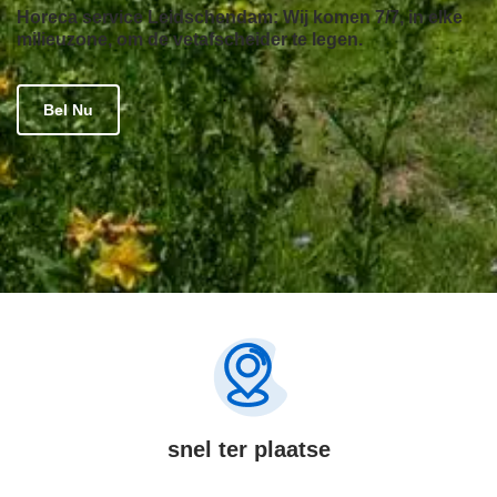
Horeca service Leidschendam: Wij komen 7/7, in elke
milieuzone, om de vetafscheider te legen.
Bel Nu
snel ter plaatse