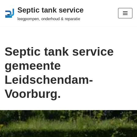
Septic tank service
Ga
leegpompen, onderhoud & reparatie
naar
de
inhoud
Septic tank service
gemeente
Leidschendam-
Voorburg.