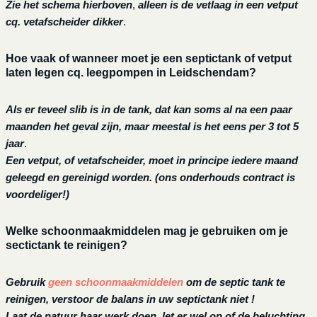
Zie het schema hierboven
,
alleen is de vetlaag in een vetput
cq. vetafscheider dikker
.
Hoe vaak of wanneer moet je een septictank of vetput
laten legen cq. leegpompen in Leidschendam?
Als er teveel slib is in de tank, dat kan soms al na een paar
maanden het geval zijn, maar meestal is het eens per 3 tot 5
jaar
.
Een vetput, of vetafscheider, moet in principe iedere maand
geleegd en gereinigd worden.
(ons onderhouds contract is
voordeliger!)
Welke schoonmaakmiddelen mag je gebruiken om je
sectictank te reinigen?
Gebruik
geen schoonmaakmiddelen
om de septic tank te
reinigen, verstoor de balans in uw septictank niet !
Laat de natuur haar werk doen, let er wel op of de beluchting