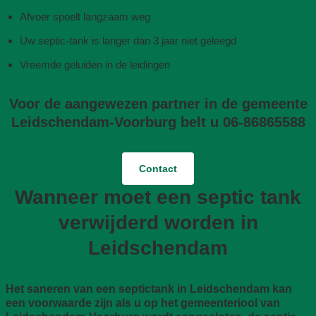
Afvoer spoelt langzaam weg
Uw septic-tank is langer dan 3 jaar niet geleegd
Vreemde geluiden in de leidingen
Voor de aangewezen partner in de gemeente
Leidschendam-Voorburg belt u 06-86865588
Contact
Wanneer moet een septic tank
verwijderd worden in
Leidschendam
Het saneren van een septictank in Leidschendam kan
een voorwaarde zijn als u op het gemeenteriool van