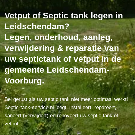
Vetput of Septic tank legen in
Leidschendam?
Legen, onderhoud, aanleg,
verwijdering & reparatie van
uw septictank of vetput in de
gemeente Leidschendam-
Voorburg.
Bel gerust als uw septic tank niet meer optimaal werkt!
Septic-tank-service.nl leegt, installeert, repareert,
saneert (verwijdert) en renoveert uw septic tank of
vetput.