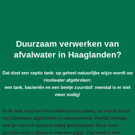
Duurzaam verwerken van
afvalwater in Haaglanden?
Dat doet een septic tank: op geheel natuurlijke wijze wordt uw
rioolwater afgebroken:
een tank, bacteriën en een beetje zuurstof: meestal is er niet
meer nodig!
In de tank vind een fermentatieproces plaats, zo wordt wordt
het afvalwater afgebroken in componenten. Hierbij ontstaat
ook (in meer of mindere mate) geuroverlast. Deze vieze
geurtjes kunt u afvoeren met een pijpje. Dan heeft u hier