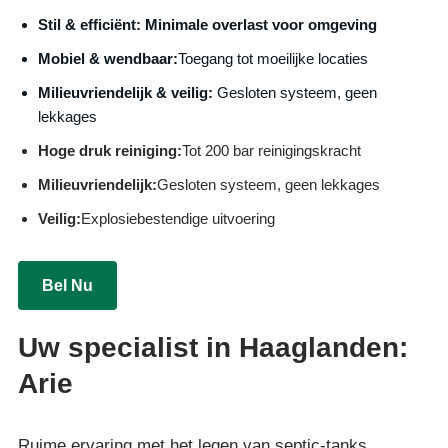
S
til & efficiënt:
Minimale overlast voor omgeving
Mobiel & wendbaar:
Toegang tot moeilijke locaties
Milieuvriendelijk & veilig:
Gesloten systeem, geen
lekkages
Hoge druk reiniging:
Tot 200 bar reinigingskracht
Milieuvriendelijk:
Gesloten systeem, geen lekkages
Veilig:
Explosiebestendige uitvoering
Bel Nu
Uw specialist in Haaglanden:
Arie
Ruime ervaring met het legen van septic-tanks,