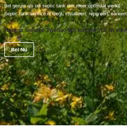
Bel gerust als uw septic tank niet meer optimaal werkt!
Septic-tank-service.nl leegt, installeert, repareert, saneer
Horeca service Twello: Wij komen 7/7, in elke
Bel Nu