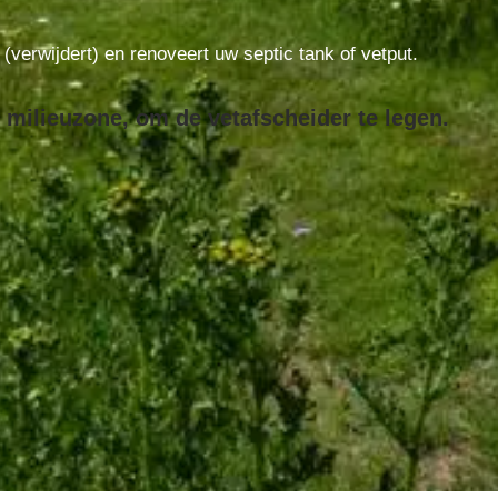
t (verwijdert) en renoveert uw septic tank of vetput.
 milieuzone, om de vetafscheider te legen.