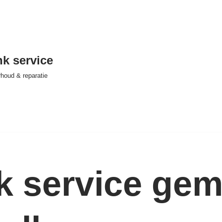
nk service
houd & reparatie
nk service ge