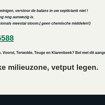
reinigen, verstoor de balans in uw septictank niet !
ing nog aanwezig is.
ssionals meestal stoom.( geen chemische middelen!)
5588
ilp, Voorst, Terwolde, Teuge en Klarenbeek? Bel met dit aan
ke milieuzone, vetput legen.