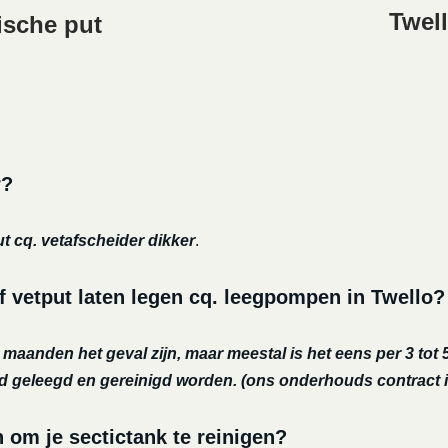
Twell
ische put
r?
ut cq. vetafscheider dikker
.
f vetput laten legen cq. leegpompen in Twello?
r maanden het geval zijn, maar meestal is het eens per 3 tot 5
nd geleegd en gereinigd worden.
(ons onderhouds contract i
m je sectictank te reinigen?