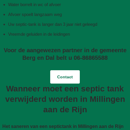
Water borrelt in wc of afvoer
Afvoer spoelt langzaam weg
Uw septic-tank is langer dan 3 jaar niet geleegd
Vreemde geluiden in de leidingen
Voor de aangewezen partner in de gemeente
Berg en Dal belt u 06-86865588
Contact
Wanneer moet een septic tank
verwijderd worden in Millingen
aan de Rijn
Het saneren van een septictank in Millingen aan de Rijn