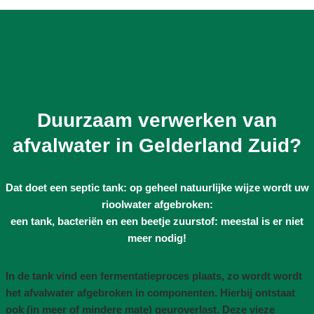
Duurzaam verwerken van
afvalwater in Gelderland Zuid?
Dat doet een septic tank: op geheel natuurlijke wijze wordt uw
rioolwater afgebroken:
een tank, bacteriën en een beetje zuurstof: meestal is er niet
meer nodig!
In de tank vind een fermentatieproces plaats, zo wordt wordt
het afvalwater afgebroken in componenten. Hierbij ontstaat
ook (in meer of mindere mate) geuroverlast. Deze vieze