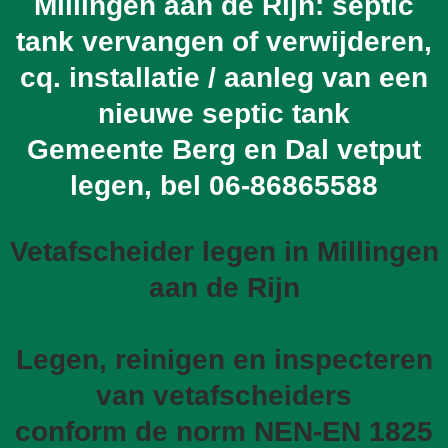
Millingen aan de Rijn: septic
tank vervangen of verwijderen,
cq. installatie / aanleg van een
nieuwe septic tank
Gemeente Berg en Dal vetput
legen, bel
06-86865588
Vetafscheider legen in Millingen
aan de Rijn
Legen, reinigen en inspecteren
van vetafscheiders
conform de norm NEN-EN 1825