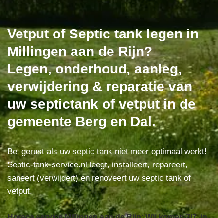
Vetput of Septic tank legen in
Millingen aan de Rijn?
Legen, onderhoud, aanleg,
verwijdering & reparatie van
uw septictank of vetput in de
gemeente Berg en Dal.
Bel gerust als uw septic tank niet meer optimaal werkt!
Septic-tank-service.nl leegt, installeert, repareert,
saneert (verwijdert) en renoveert uw septic tank of
vetput.
Horeca service Millingen aan de Rijn: Wij komen 7/7, in