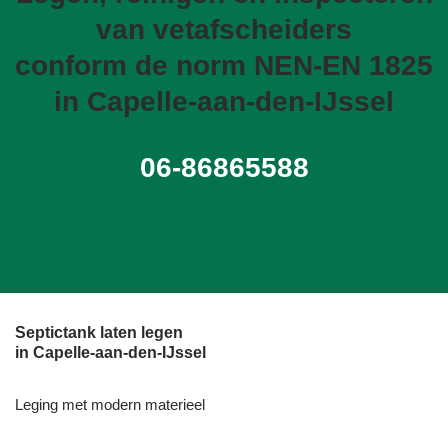
van vetafscheiders
conform de norm NEN-EN 1825
in Capelle-aan-den-IJssel
06-86865588
Septictank laten legen
in Capelle-aan-den-IJssel
Leging met modern materieel