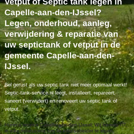
Vetput of Septic tank legen in
Capelle-aan-den-IJssel?
Legen, onderhoud, aanleg,
verwijdering & reparatie van
uw septictank of vetput in de
gemeente Capelle-aan-den-
IJssel.
Bel gerust als uw septic tank niet meer optimaal werkt!
Septic-tank-service.nl leegt, installeert, repareert,
saneert (verwijdert) en renoveert uw septic tank of
vetput.
Horeca service Capelle-aan-den-IJssel: Wij komen 7/7,
in elke milieuzone, om de vetafscheider te legen.