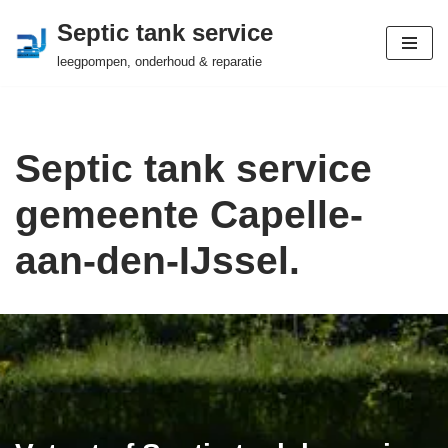
Septic tank service
Ga
leegpompen, onderhoud & reparatie
naar
de
inhoud
Septic tank service
gemeente Capelle-
aan-den-IJssel.