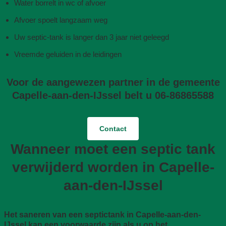
Water borrelt in wc of afvoer
Afvoer spoelt langzaam weg
Uw septic-tank is langer dan 3 jaar niet geleegd
Vreemde geluiden in de leidingen
Voor de aangewezen partner in de gemeente
Capelle-aan-den-IJssel belt u 06-86865588
Contact
Wanneer moet een septic tank
verwijderd worden in Capelle-
aan-den-IJssel
Het saneren van een septictank in Capelle-aan-den-
IJssel kan een voorwaarde zijn als u op het