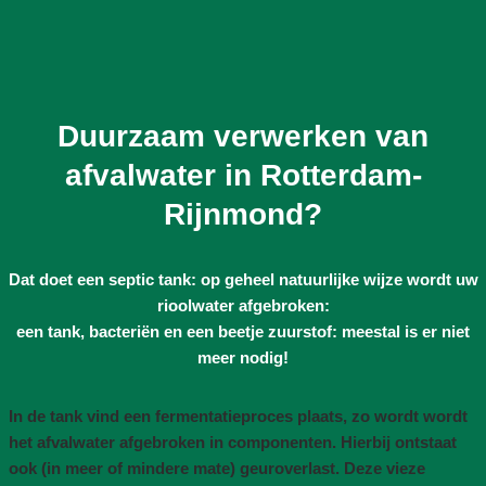
Duurzaam verwerken van
afvalwater in Rotterdam-
Rijnmond?
Dat doet een septic tank: op geheel natuurlijke wijze wordt uw
rioolwater afgebroken:
een tank, bacteriën en een beetje zuurstof: meestal is er niet
meer nodig!
In de tank vind een fermentatieproces plaats, zo wordt wordt
het afvalwater afgebroken in componenten. Hierbij ontstaat
ook (in meer of mindere mate) geuroverlast. Deze vieze