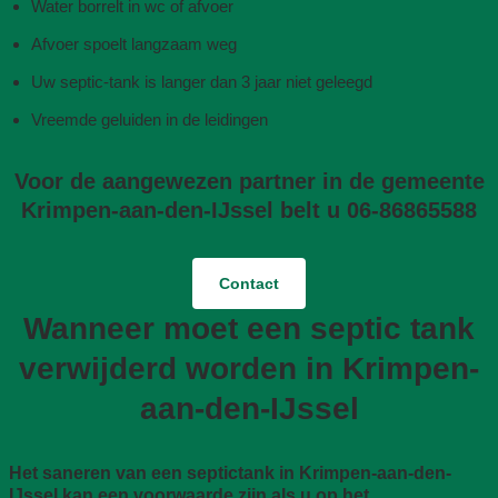
Water borrelt in wc of afvoer
Afvoer spoelt langzaam weg
Uw septic-tank is langer dan 3 jaar niet geleegd
Vreemde geluiden in de leidingen
Voor de aangewezen partner in de gemeente
Krimpen-aan-den-IJssel belt u 06-86865588
Contact
Wanneer moet een septic tank
verwijderd worden in Krimpen-
aan-den-IJssel
Het saneren van een septictank in Krimpen-aan-den-
IJssel kan een voorwaarde zijn als u op het