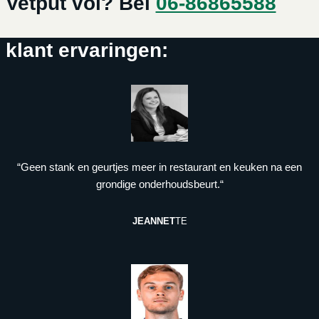
Vetput vol? Bel
06-86865588
klant ervaringen:
“Geen stank en geurtjes meer in restaurant en keuken na een
grondige onderhoudsbeurt.“
JEANNET
TE