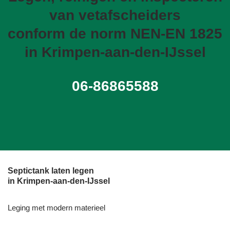
van vetafscheiders
conform de norm NEN-EN 1825
in Krimpen-aan-den-IJssel
06-86865588
Septictank laten legen
in Krimpen-aan-den-IJssel
Leging met modern materieel