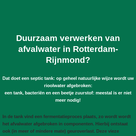
Duurzaam verwerken van
afvalwater in Rotterdam-
Rijnmond?
Dat doet een septic tank: op geheel natuurlijke wijze wordt uw
rioolwater afgebroken:
een tank, bacteriën en een beetje zuurstof: meestal is er niet
meer nodig!
In de tank vind een fermentatieproces plaats, zo wordt wordt
het afvalwater afgebroken in componenten. Hierbij ontstaat
ook (in meer of mindere mate) geuroverlast. Deze vieze