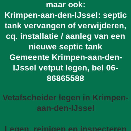
maar ook:
Krimpen-aan-den-IJssel: septic
tank vervangen of verwijderen,
cq. installatie / aanleg van een
nieuwe septic tank
Gemeente Krimpen-aan-den-
IJssel vetput legen, bel
06-
86865588
Vetafscheider legen in Krimpen-
aan-den-IJssel
Legen, reinigen en inspecteren