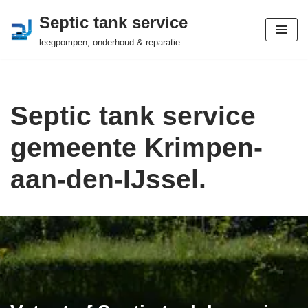
Septic tank service
Ga
leegpompen, onderhoud & reparatie
naar
de
inhoud
Septic tank service
gemeente Krimpen-
aan-den-IJssel.