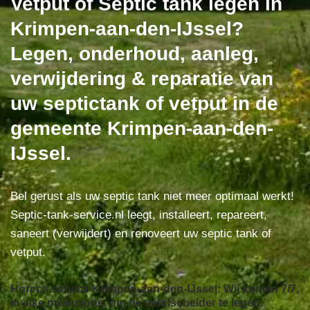
Vetput of Septic tank legen in
Krimpen-aan-den-IJssel?
Legen, onderhoud, aanleg,
verwijdering & reparatie van
uw septictank of vetput in de
gemeente Krimpen-aan-den-
IJssel.
Bel gerust als uw septic tank niet meer optimaal werkt!
Septic-tank-service.nl leegt, installeert, repareert,
saneert (verwijdert) en renoveert uw septic tank of
vetput.
Horeca service Krimpen-aan-den-IJssel: Wij komen 7/7,
in elke milieuzone, om de vetafscheider te legen.