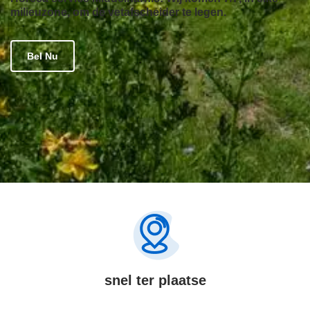
milieuzone, om de vetafscheider te legen.
Bel Nu
snel ter plaatse