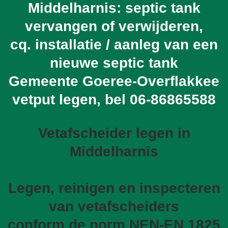
Middelharnis: septic tank
vervangen of verwijderen,
cq. installatie / aanleg van een
nieuwe septic tank
Gemeente Goeree-Overflakkee
vetput legen, bel
06-86865588
Vetafscheider legen in
Middelharnis
Legen, reinigen en inspecteren
van vetafscheiders
conform de norm NEN-EN 1825