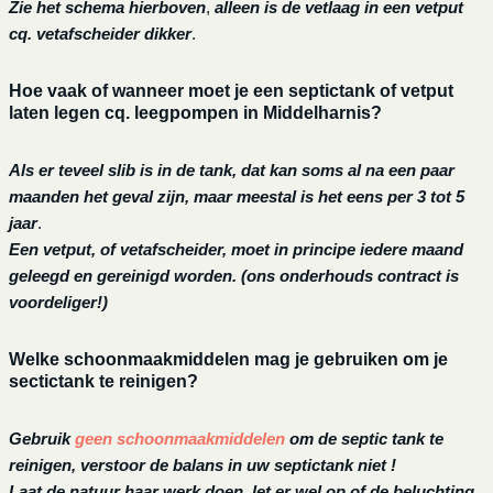
Zie het schema hierboven
,
alleen is de vetlaag in een vetput
cq. vetafscheider dikker
.
Hoe vaak of wanneer moet je een septictank of vetput
laten legen cq. leegpompen in Middelharnis?
Als er teveel slib is in de tank, dat kan soms al na een paar
maanden het geval zijn, maar meestal is het eens per 3 tot 5
jaar
.
Een vetput, of vetafscheider, moet in principe iedere maand
geleegd en gereinigd worden.
(ons onderhouds contract is
voordeliger!)
Welke schoonmaakmiddelen mag je gebruiken om je
sectictank te reinigen?
Gebruik
geen schoonmaakmiddelen
om de septic tank te
reinigen, verstoor de balans in uw septictank niet !
Laat de natuur haar werk doen, let er wel op of de beluchting