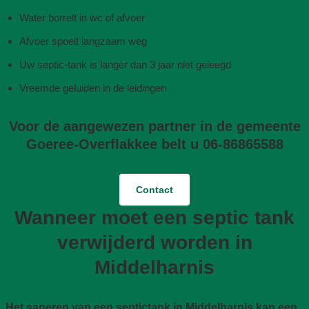
Water borrelt in wc of afvoer
Afvoer spoelt langzaam weg
Uw septic-tank is langer dan 3 jaar niet geleegd
Vreemde geluiden in de leidingen
Voor de aangewezen partner in de gemeente
Goeree-Overflakkee belt u 06-86865588
Contact
Wanneer moet een septic tank
verwijderd worden in
Middelharnis
Het saneren van een septictank in Middelharnis kan een