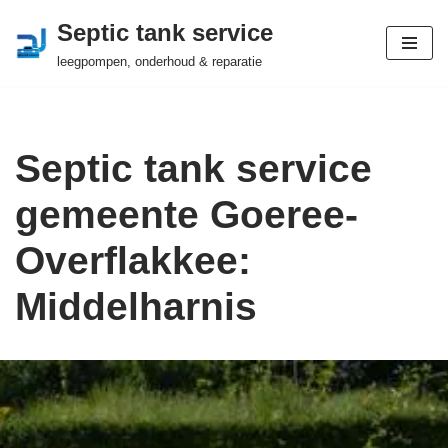
Septic tank service
Ga
leegpompen, onderhoud & reparatie
naar
de
inhoud
Septic tank service
gemeente Goeree-
Overflakkee:
Middelharnis