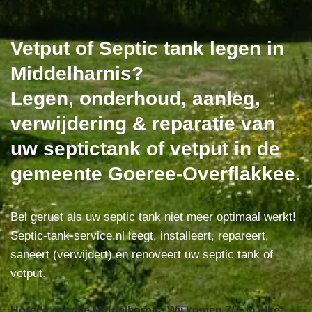
Vetput of Septic tank legen in
Middelharnis?
Legen, onderhoud, aanleg,
verwijdering & reparatie van
uw septictank of vetput in de
gemeente Goeree-Overflakkee.
Bel gerust als uw septic tank niet meer optimaal werkt!
Septic-tank-service.nl leegt, installeert, repareert,
saneert (verwijdert) en renoveert uw septic tank of
vetput.
Horeca service Middelharnis: Wij komen 7/7, in elke