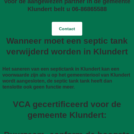
Voor de aangewezen partner in de gemeente
Klundert belt u 06-86865588
Contact
Wanneer moet een septic tank
verwijderd worden in Klundert
Het saneren van een septictank in Klundert kan een
voorwaarde zijn als u op het gemeenteriool van Klundert
wordt aangesloten, de septic tank tank heeft dan
tenslotte ook geen functie meer.
VCA gecertificeerd voor de
gemeente Klundert: