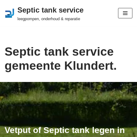
Septic tank service
Ga
leegpompen, onderhoud & reparatie
naar
de
inhoud
Septic tank service
gemeente Klundert.
Vetput of Septic tank legen in