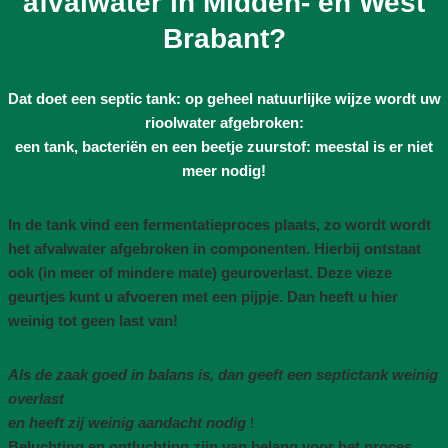
afvalwater in Midden- en West
Brabant?
Dat doet een septic tank: op geheel natuurlijke wijze wordt uw
rioolwater afgebroken:
een tank, bacteriën en een beetje zuurstof: meestal is er niet
meer nodig!
In de tank vind een fermentatieproces plaats, zo wordt wordt
het afvalwater afgebroken in componenten. Hierbij ontstaat
ook (in meer of mindere mate) geuroverlast. Deze vieze
geurtjes kunt u afvoeren met een pijpje. Dan heeft u hier
weinig tot geen last van!
Als de zaak goed in balans is, dan geeft een septictank weinig
overlast
en heeft zij weinig aandacht nodig
!
Beluchting en ontluchting zijn van belang voor het proces,