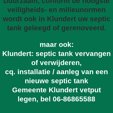
Duurzaam, conform de hoogste
veiligheids- en milieunormen
wordt ook in Klundert uw septic
tank geleegd of gerenoveerd.
maar ook:
Klundert: septic tank vervangen
of verwijderen,
cq. installatie / aanleg van een
nieuwe septic tank
Gemeente Klundert vetput
legen, bel
06-86865588