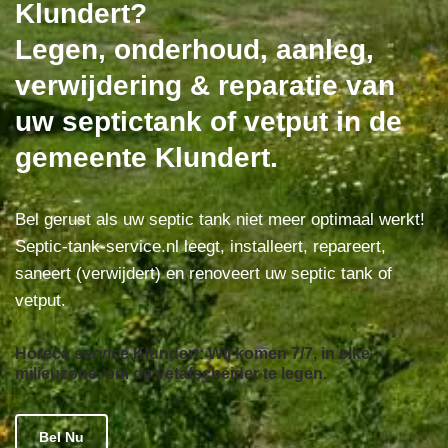
Klundert?
Legen, onderhoud, aanleg,
verwijdering & reparatie van
uw septictank of vetput in de
gemeente Klundert.
Bel gerust als uw septic tank niet meer optimaal werkt!
Septic-tank-service.nl leegt, installeert, repareert,
saneert (verwijdert) en renoveert uw septic tank of
vetput.
Horeca service Klundert: Wij komen 7/7, in elke
milieuzone, om de vetafscheider te legen.
Bel Nu