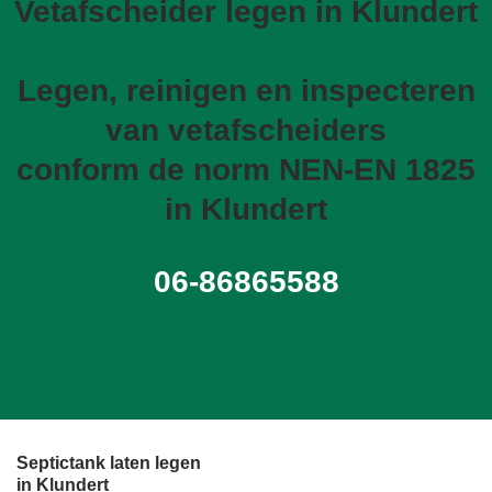
Vetafscheider legen in Klundert
Legen, reinigen en inspecteren
van vetafscheiders
conform de norm NEN-EN 1825
in Klundert
06-86865588
Septictank laten legen
in Klundert