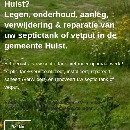
Hulst?
Legen, onderhoud, aanleg,
verwijdering & reparatie van
uw septictank of vetput in de
gemeente Hulst.
Bel gerust als uw septic tank niet meer optimaal werkt!
Septic-tank-service.nl leegt, installeert, repareert,
saneert (verwijdert) en renoveert uw septic tank of
vetput.
Horeca service Hulst: Wij komen 7/7, in elke
milieuzone, om de vetafscheider te legen.
Bel Nu