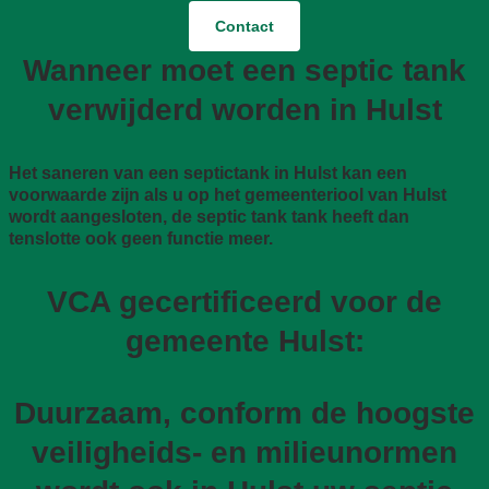
Contact
Wanneer moet een septic tank
verwijderd worden in Hulst
Het saneren van een septictank in Hulst kan een
voorwaarde zijn als u op het gemeenteriool van Hulst
wordt aangesloten, de septic tank tank heeft dan
tenslotte ook geen functie meer.
VCA gecertificeerd voor de
gemeente Hulst:
Duurzaam, conform de hoogste
veiligheids- en milieunormen