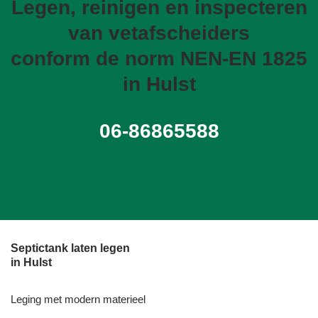
Legen, reinigen en inspecteren
van vetafscheiders
conform de norm NEN-EN 1825
in Hulst
06-86865588
Septictank laten legen
in Hulst
Leging met modern materieel