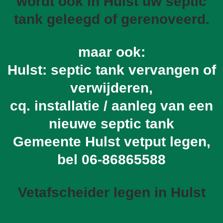
wordt ook in Hulst uw septic
tank geleegd of gerenoveerd.
maar ook:
Hulst: septic tank vervangen of
verwijderen,
cq. installatie / aanleg van een
nieuwe septic tank
Gemeente Hulst vetput legen,
bel
06-86865588
Vetafscheider legen in Hulst