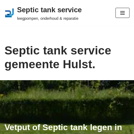
Septic tank service
Ga
leegpompen, onderhoud & reparatie
naar
de
inhoud
Septic tank service
gemeente Hulst.
Vetput of Septic tank legen in