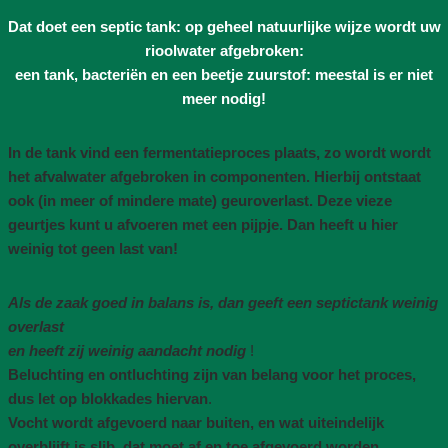
Dat doet een septic tank: op geheel natuurlijke wijze wordt uw
rioolwater afgebroken:
een tank, bacteriën en een beetje zuurstof: meestal is er niet
meer nodig!
In de tank vind een fermentatieproces plaats, zo wordt wordt
het afvalwater afgebroken in componenten. Hierbij ontstaat
ook (in meer of mindere mate) geuroverlast. Deze vieze
geurtjes kunt u afvoeren met een pijpje. Dan heeft u hier
weinig tot geen last van!
Als de zaak goed in balans is, dan geeft een septictank weinig
overlast
en heeft zij weinig aandacht nodig
!
Beluchting en ontluchting zijn van belang voor het proces,
dus let op blokkades hiervan
.
Vocht wordt afgevoerd naar buiten, en wat uiteindelijk
overblijft is slib, dat moet af en toe afgevoerd worden
.