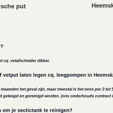
Heemske
ische put
r?
ut cq. vetafscheider dikker
.
f vetput laten legen cq. leegpompen in Heems
r maanden het geval zijn, maar meestal is het eens per 3 tot 5
nd geleegd en gereinigd worden.
(ons onderhouds contract i
m je sectictank te reinigen?