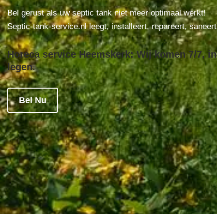
Bel gerust als uw septic tank niet meer optimaal werkt!
Septic-tank-service.nl leegt, installeert, repareert, saneer
Horeca service Heemskerk: Wij komen 7/7, in 
legen.
Bel Nu