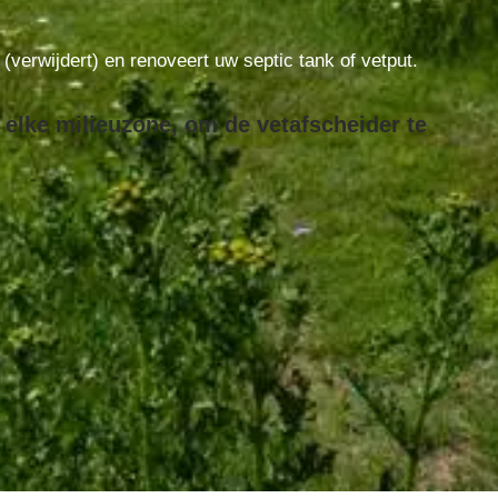
t (verwijdert) en renoveert uw septic tank of vetput.
elke milieuzone, om de vetafscheider te