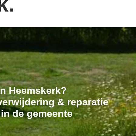
k.
 in Heemskerk?
erwijdering & reparatie
 in de gemeente