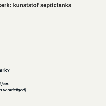
rk: kunststof septictanks
kerk?
 jaar
.
s voordeliger!)