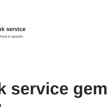
nk service
houd & reparatie
nk service ge