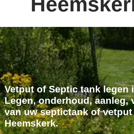
Heemsker
Vetput of Septic tank legen
Legen, onderhoud, aanleg, v
van uw septictank of vetput
Heemskerk.