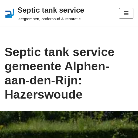
Septic tank service
Ga
leegpompen, onderhoud & reparatie
naar
de
inhoud
Septic tank service
gemeente Alphen-
aan-den-Rijn:
Hazerswoude