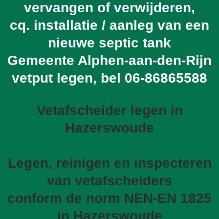
vervangen of verwijderen,
cq. installatie / aanleg van een
nieuwe septic tank
Gemeente Alphen-aan-den-Rijn
vetput legen, bel
06-86865588
Vetafscheider legen in
Hazerswoude
Legen, reinigen en inspecteren
van vetafscheiders
conform de norm NEN-EN 1825
in Hazerswoude