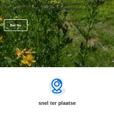
Horeca service Hazerswoude: Wij komen 7/7, in elke
milieuzone, om de vetafscheider te legen.
Bel Nu
snel ter plaatse