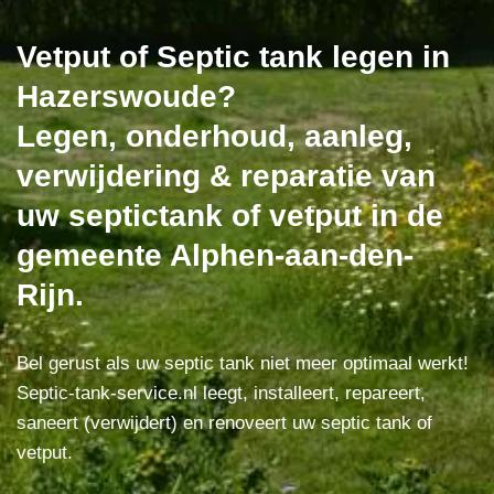
Vetput of Septic tank legen in
Hazerswoude?
Legen, onderhoud, aanleg,
verwijdering & reparatie van
uw septictank of vetput in de
gemeente Alphen-aan-den-
Rijn.
Bel gerust als uw septic tank niet meer optimaal werkt!
Septic-tank-service.nl leegt, installeert, repareert,
saneert (verwijdert) en renoveert uw septic tank of
vetput.