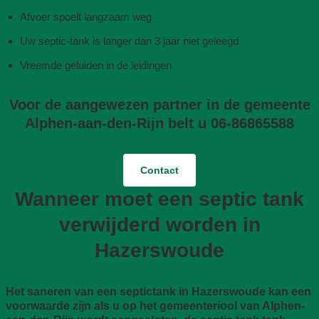
Afvoer spoelt langzaam weg
Uw septic-tank is langer dan 3 jaar niet geleegd
Vreemde geluiden in de leidingen
Voor de aangewezen partner in de gemeente
Alphen-aan-den-Rijn belt u 06-86865588
Contact
Wanneer moet een septic tank
verwijderd worden in
Hazerswoude
Het saneren van een septictank in Hazerswoude kan een
voorwaarde zijn als u op het gemeenteriool van Alphen-