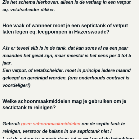
Zie het schema hierboven
,
alleen is de vetlaag in een vetput
cq. vetafscheider dikker
.
Hoe vaak of wanneer moet je een septictank of vetput
laten legen cq. leegpompen in Hazerswoude?
Als er teveel slib is in de tank, dat kan soms al na een paar
maanden het geval zijn, maar meestal is het eens per 3 tot 5
jaar
.
Een vetput, of vetafscheider, moet in principe iedere maand
geleegd en gereinigd worden.
(ons onderhouds contract is
voordeliger!)
Welke schoonmaakmiddelen mag je gebruiken om je
sectictank te reinigen?
Gebruik
geen schoonmaakmiddelen
om de septic tank te
reinigen, verstoor de balans in uw septictank niet !
Laat de natuur haar werk doen, let er wel op of de beluchting