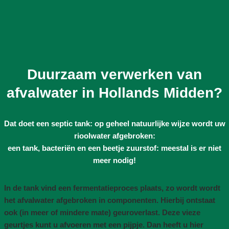
Duurzaam verwerken van
afvalwater in Hollands Midden?
Dat doet een septic tank: op geheel natuurlijke wijze wordt uw
rioolwater afgebroken:
een tank, bacteriën en een beetje zuurstof: meestal is er niet
meer nodig!
In de tank vind een fermentatieproces plaats, zo wordt wordt
het afvalwater afgebroken in componenten. Hierbij ontstaat
ook (in meer of mindere mate) geuroverlast. Deze vieze
geurtjes kunt u afvoeren met een pijpje. Dan heeft u hier