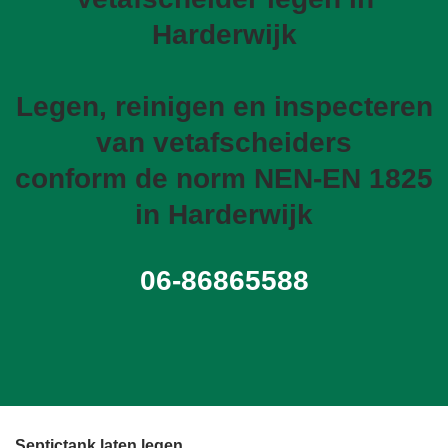
Harderwijk
Legen, reinigen en inspecteren
van vetafscheiders
conform de norm NEN-EN 1825
in Harderwijk
06-86865588
Septictank laten legen