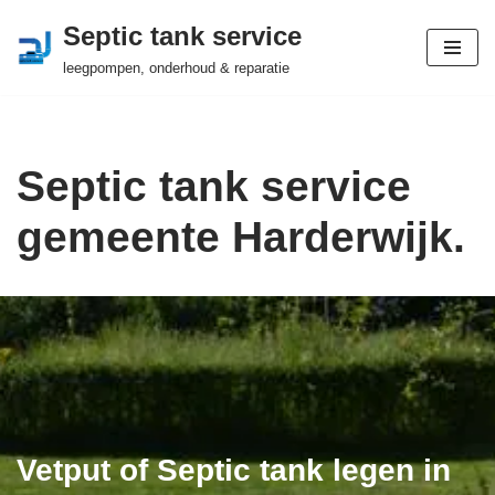
Septic tank service
Ga
leegpompen, onderhoud & reparatie
naar
de
inhoud
Septic tank service
gemeente Harderwijk.
Vetput of Septic tank legen in