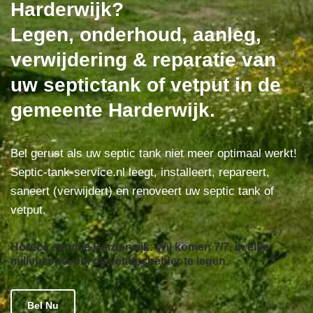
Harderwijk?
Legen, onderhoud, aanleg,
verwijdering & reparatie van
uw septictank of vetput in de
gemeente Harderwijk.
Bel gerust als uw septic tank niet meer optimaal werkt!
Septic-tank-service.nl leegt, installeert, repareert,
saneert (verwijdert) en renoveert uw septic tank of
vetput.
Horeca service Harderwijk: Wij komen 7/7, in elke
milieuzone, om de vetafscheider te legen.
Bel Nu