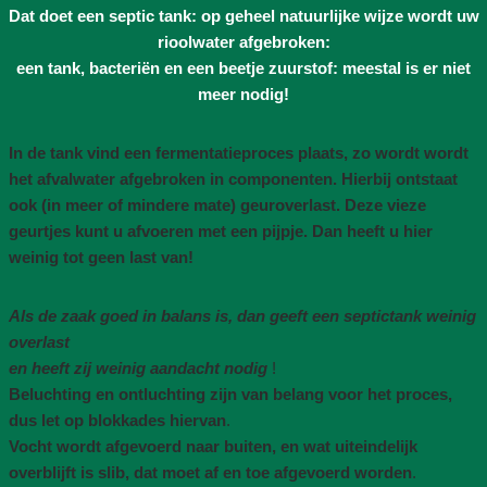
Dat doet een septic tank: op geheel natuurlijke wijze wordt uw
rioolwater afgebroken:
een tank, bacteriën en een beetje zuurstof: meestal is er niet
meer nodig!
In de tank vind een fermentatieproces plaats, zo wordt wordt
het afvalwater afgebroken in componenten. Hierbij ontstaat
ook (in meer of mindere mate) geuroverlast. Deze vieze
geurtjes kunt u afvoeren met een pijpje. Dan heeft u hier
weinig tot geen last van!
Als de zaak goed in balans is, dan geeft een septictank weinig
overlast
en heeft zij weinig aandacht nodig
!
Beluchting en ontluchting zijn van belang voor het proces,
dus let op blokkades hiervan
.
Vocht wordt afgevoerd naar buiten, en wat uiteindelijk
overblijft is slib, dat moet af en toe afgevoerd worden
.