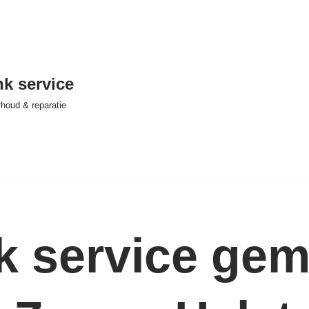
nk service
houd & reparatie
nk service ge