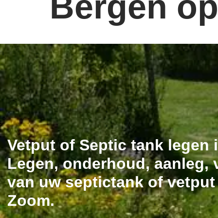
Bergen op
Vetput of Septic tank legen 
Legen, onderhoud, aanleg, v
van uw septictank of vetpu
Zoom.