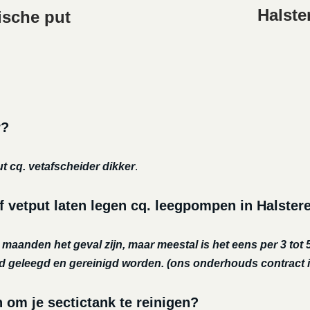
Halste
ische put
r?
ut cq. vetafscheider dikker
.
f vetput laten legen cq. leegpompen in Halster
r maanden het geval zijn, maar meestal is het eens per 3 tot 5
nd geleegd en gereinigd worden.
(ons onderhouds contract i
m je sectictank te reinigen?