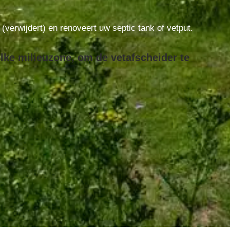
t (verwijdert) en renoveert uw septic tank of vetput.
elke milieuzone, om de vetafscheider te