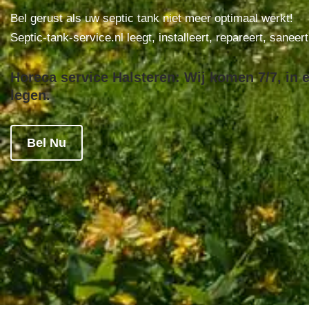
Bel gerust als uw septic tank niet meer optimaal werkt!
Septic-tank-service.nl leegt, installeert, repareert, saneer
Horeca service Halsteren: Wij komen 7/7, in 
legen.
Bel Nu