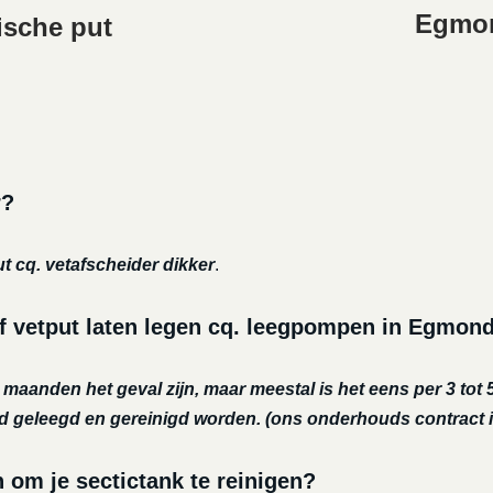
Egmon
ische put
r?
ut cq. vetafscheider dikker
.
of vetput laten legen cq. leegpompen in Egmon
r maanden het geval zijn, maar meestal is het eens per 3 tot 5
nd geleegd en gereinigd worden.
(ons onderhouds contract i
m je sectictank te reinigen?