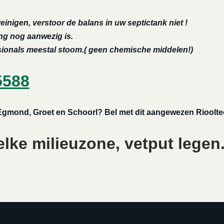
reinigen, verstoor de balans in uw septictank niet !
ing nog aanwezig is.
ssionals meestal stoom.( geen chemische middelen!)
5588
 Egmond, Groet en Schoorl? Bel met dit aangewezen Riooltec
lke milieuzone, vetput legen