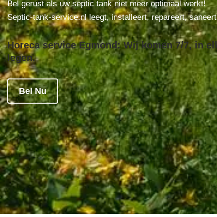
Bel gerust als uw septic tank niet meer optimaal werkt!
Septic-tank-service.nl leegt, installeert, repareert, saneer
Horeca service Egmond: Wij komen 7/7, in el
legen.
Bel Nu