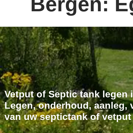
Bergen: 
Vetput of Septic tank lege
Legen, onderhoud, aanleg, v
van uw septictank of vetput