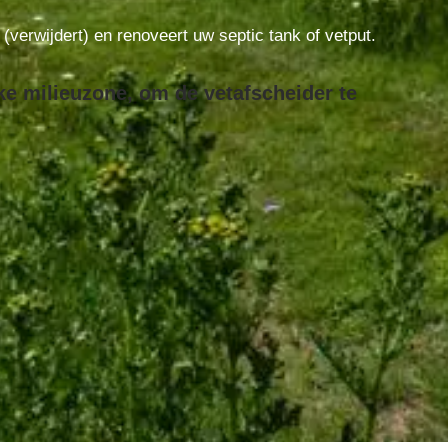
t (verwijdert) en renoveert uw septic tank of vetput.
ke milieuzone, om de vetafscheider te