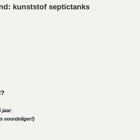
d: kunststof septictanks
d?
 jaar
.
s voordeliger!)