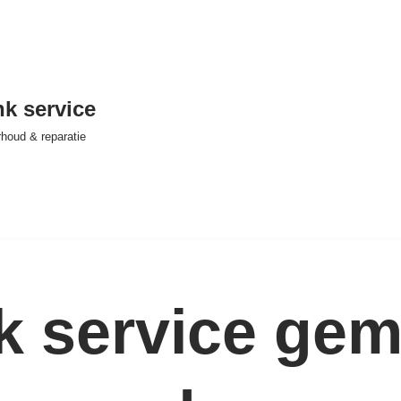
nk service
houd & reparatie
nk service ge