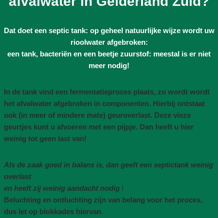
afvalwater in Gelderland Zuid?
Dat doet een septic tank: op geheel natuurlijke wijze wordt uw
rioolwater afgebroken:
een tank, bacteriën en een beetje zuurstof: meestal is er niet
meer nodig!
In de tank vind een fermentatieproces plaats, zo wordt wordt
het afvalwater afgebroken in componenten. Hierbij ontstaat
ook (in meer of mindere mate) geuroverlast. Deze vieze
geurtjes kunt u afvoeren met een pijpje. Dan heeft u hier
weinig tot geen last van!
Als de zaak goed in balans is, dan geeft een septictank weinig
overlast
en heeft zij weinig aandacht nodig
!
Beluchting en ontluchting zijn van belang voor het proces,
dus let op blokkades hiervan
.