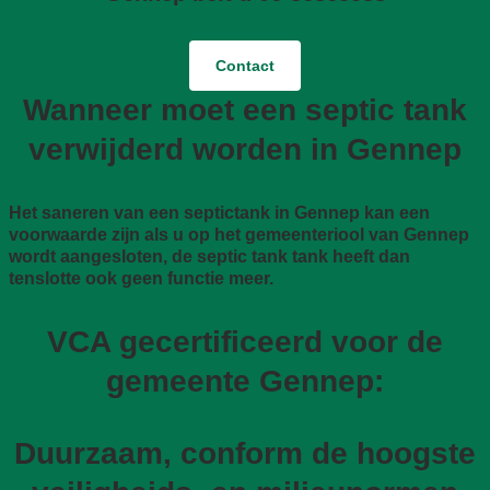
Contact
Wanneer moet een septic tank
verwijderd worden in Gennep
Het saneren van een septictank in Gennep kan een
voorwaarde zijn als u op het gemeenteriool van Gennep
wordt aangesloten, de septic tank tank heeft dan
tenslotte ook geen functie meer.
VCA gecertificeerd voor de
gemeente Gennep:
Duurzaam, conform de hoogste