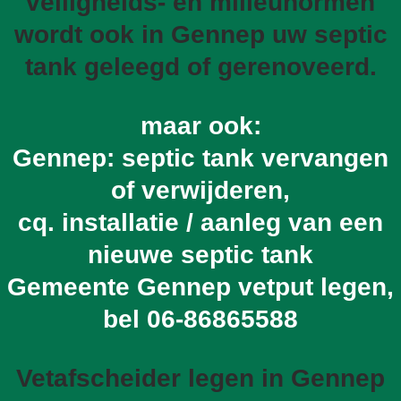
veiligheids- en milieunormen
wordt ook in Gennep uw septic
tank geleegd of gerenoveerd.
maar ook:
Gennep: septic tank vervangen
of verwijderen,
cq. installatie / aanleg van een
nieuwe septic tank
Gemeente Gennep vetput legen,
bel
06-86865588
Vetafscheider legen in Gennep