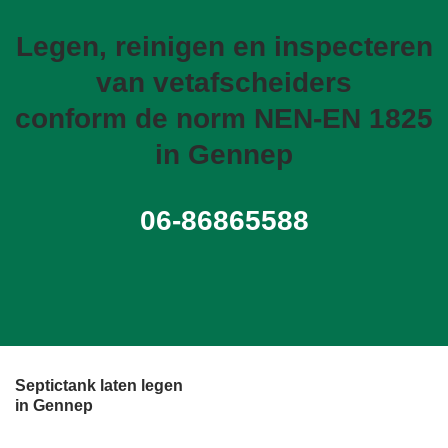
Legen, reinigen en inspecteren
van vetafscheiders
conform de norm NEN-EN 1825
in Gennep
06-86865588
Septictank laten legen
in Gennep