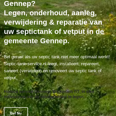
Gennep?
Legen, onderhoud, aanleg,
verwijdering & reparatie van
uw septictank of vetput in de
gemeente Gennep.
Bel gerust als uw septic tank niet meer optimaal werkt!
Septic-tank-service.nl leegt, installeert, repareert,
saneert (verwijdert) en renoveert uw septic tank of
vetput.
Horeca service Gennep: Wij komen 7/7, in elke
milieuzone, om de vetafscheider te legen.
Bel Nu