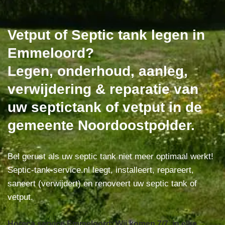
Vetput of Septic tank legen in
Emmeloord?
Legen, onderhoud, aanleg,
verwijdering & reparatie van
uw septictank of vetput in de
gemeente Noordoostpolder.
Bel gerust als uw septic tank niet meer optimaal werkt!
Septic-tank-service.nl leegt, installeert, repareert,
saneert (verwijdert) en renoveert uw septic tank of
vetput.
Horeca service Emmeloord: Wij komen 7/7, in elke