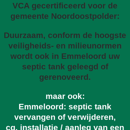
VCA gecertificeerd voor de
gemeente Noordoostpolder:
Duurzaam, conform de hoogste
veiligheids- en milieunormen
wordt ook in Emmeloord uw
septic tank geleegd of
gerenoveerd.
maar ook:
Emmeloord: septic tank
vervangen of verwijderen,
cq. installatie / aanleg van een