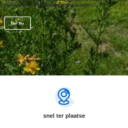
milieuzone, om de vetafscheider te legen.
Bel Nu
snel ter plaatse