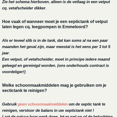
Zie het schema hierboven
,
alleen is de vetlaag in een vetput
cq. vetafscheider dikker
.
Hoe vaak of wanneer moet je een septictank of vetput
laten legen cq. leegpompen in Emmeloord?
Als er teveel slib is in de tank, dat kan soms al na een paar
maanden het geval zijn, maar meestal is het eens per 3 tot 5
jaar
.
Een vetput, of vetafscheider, moet in principe iedere maand
geleegd en gereinigd worden.
(ons onderhouds contract is
voordeliger!)
Welke schoonmaakmiddelen mag je gebruiken om je
sectictank te reinigen?
Gebruik
geen schoonmaakmiddelen
om de septic tank te
reinigen, verstoor de balans in uw septictank niet !
Laat de natuur haar werk doen, let er wel op of de beluchting