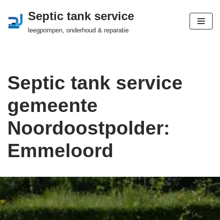
Septic tank service
Ga
leegpompen, onderhoud & reparatie
naar
de
inhoud
Septic tank service
gemeente
Noordoostpolder:
Emmeloord