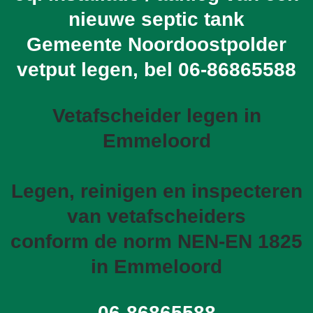
nieuwe septic tank
Gemeente Noordoostpolder
vetput legen, bel
06-86865588
Vetafscheider legen in
Emmeloord
Legen, reinigen en inspecteren
van vetafscheiders
conform de norm NEN-EN 1825
in Emmeloord
06-86865588