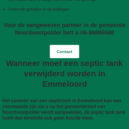
Vreemde geluiden in de leidingen
Voor de aangewezen partner in de gemeente
Noordoostpolder belt u 06-86865588
Contact
Wanneer moet een septic tank
verwijderd worden in
Emmeloord
Het saneren van een septictank in Emmeloord kan een
voorwaarde zijn als u op het gemeenteriool van
Noordoostpolder wordt aangesloten, de septic tank tank
heeft dan tenslotte ook geen functie meer.