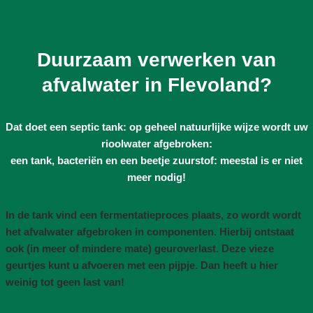
Duurzaam verwerken van
afvalwater in Flevoland?
Dat doet een septic tank: op geheel natuurlijke wijze wordt uw
rioolwater afgebroken:
een tank, bacteriën en een beetje zuurstof: meestal is er niet
meer nodig!
In de tank vind een fermentatieproces plaats, zo wordt wordt
het afvalwater afgebroken in componenten. Hierbij ontstaat
ook (in meer of mindere mate) geuroverlast. Deze vieze
geurtjes kunt u afvoeren met een pijpje. Dan heeft u hier
weinig tot geen last van!