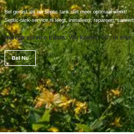
Bel gerust als uw septic tank niet meer optimaal werkt!
Septic-tank-service.nl leegt, installeert, repareert, saneer
Horeca service Edam: Wij komen 7/7, in elke 
Bel Nu