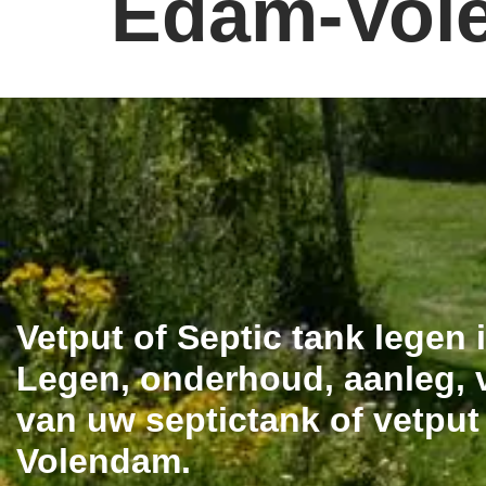
Edam-Vol
Vetput of Septic tank legen
Legen, onderhoud, aanleg, v
van uw septictank of vetpu
Volendam.