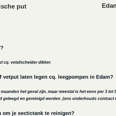
Edam
ische put
r?
ut cq. vetafscheider dikker
.
f vetput laten legen cq. leegpompen in Edam?
r maanden het geval zijn, maar meestal is het eens per 3 tot 5
nd geleegd en gereinigd worden.
(ons onderhouds contract i
m je sectictank te reinigen?