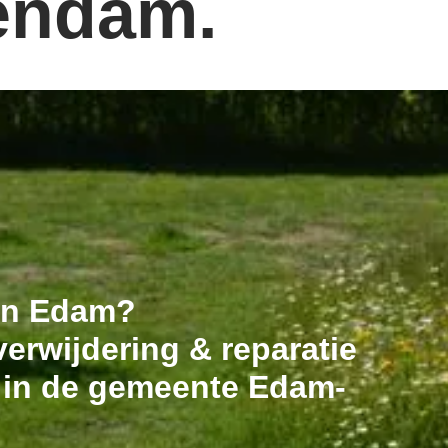
endam.
 in Edam?
erwijdering & reparatie
t in de gemeente Edam-