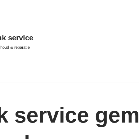
nk service
houd & reparatie
nk service ge