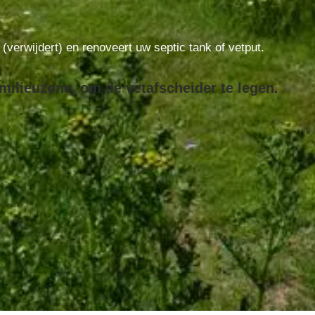
t (verwijdert) en renoveert uw septic tank of vetput.
milieuzone, om de vetafscheider te legen.