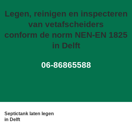
Legen, reinigen en inspecteren
van vetafscheiders
conform de norm NEN-EN 1825
in Delft
06-86865588
Septictank laten legen
in Delft