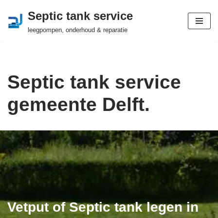
Septic tank service
Ga
leegpompen, onderhoud & reparatie
naar
de
inhoud
Septic tank service
gemeente Delft.
Vetput of Septic tank legen in