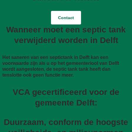
Contact
Wanneer moet een septic tank
verwijderd worden in Delft
Het saneren van een septictank in Delft kan een
voorwaarde zijn als u op het gemeenteriool van Delft
wordt aangesloten, de septic tank tank heeft dan
tenslotte ook geen functie meer.
VCA gecertificeerd voor de
gemeente Delft:
Duurzaam, conform de hoogste