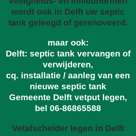
veiligheids- en milieunormen
wordt ook in Delft uw septic
tank geleegd of gerenoveerd.
maar ook:
Delft: septic tank vervangen of
verwijderen,
cq. installatie / aanleg van een
nieuwe septic tank
Gemeente Delft vetput legen,
bel
06-86865588
Vetafscheider legen in Delft