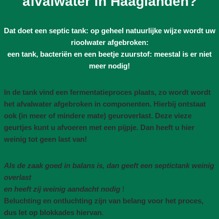
afvalwater in Haaglanden?
Dat doet een septic tank: op geheel natuurlijke wijze wordt uw
rioolwater afgebroken:
een tank, bacteriën en een beetje zuurstof: meestal is er niet
meer nodig!
In de tank vind een fermentatieproces plaats, zo wordt wordt
het afvalwater afgebroken in componenten. Hierbij ontstaat
ook (in meer of mindere mate) geuroverlast. Deze vieze
geurtjes kunt u afvoeren met een pijpje. Dan heeft u hier
weinig tot geen last van!
Als de zaak goed in balans is, dan geeft een septictank weinig
overlast
en heeft zij weinig aandacht nodig
!
Beluchting en ontluchting zijn van belang voor het proces,
dus let op blokkades hiervan
.