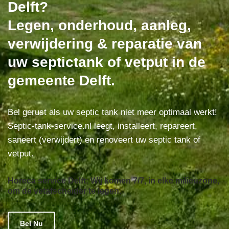
Delft?
Legen, onderhoud, aanleg,
verwijdering & reparatie van
uw septictank of vetput in de
gemeente Delft.
Bel gerust als uw septic tank niet meer optimaal werkt!
Septic-tank-service.nl leegt, installeert, repareert,
saneert (verwijdert) en renoveert uw septic tank of
vetput.
Horeca service Delft: Wij komen 7/7, in elke milieuzone,
om de vetafscheider te legen.
Bel Nu