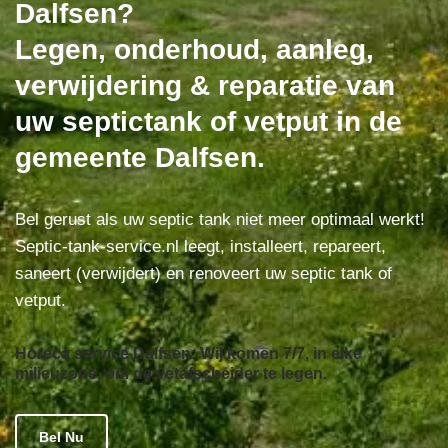
Dalfsen?
Legen, onderhoud, aanleg,
verwijdering & reparatie van
uw septictank of vetput in de
gemeente Dalfsen.
Bel gerust als uw septic tank niet meer optimaal werkt!
Septic-tank-service.nl leegt, installeert, repareert,
saneert (verwijdert) en renoveert uw septic tank of
vetput.
Horeca service Dalfsen: Wij komen 7/7, in elke
milieuzone, om de vetafscheider te legen.
Bel Nu