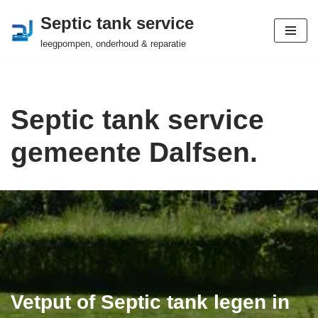
Septic tank service
Ga
leegpompen, onderhoud & reparatie
naar
de
inhoud
Septic tank service
gemeente Dalfsen.
Vetput of Septic tank legen in