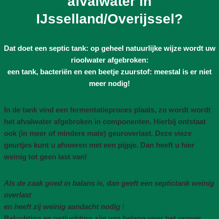
afvalwater in
IJsselland/Overijssel?
Dat doet een septic tank: op geheel natuurlijke wijze wordt uw
rioolwater afgebroken:
een tank, bacteriën en een beetje zuurstof: meestal is er niet
meer nodig!
In de tank vind een fermentatieproces plaats, zo wordt wordt
het afvalwater afgebroken in componenten. Hierbij ontstaat
ook (in meer of mindere mate) geuroverlast. Deze vieze
geurtjes kunt u afvoeren met een pijpje. Dan heeft u hier
weinig tot geen last van!
Als de zaak goed in balans is, dan geeft een septictank weinig
overlast
en heeft zij weinig aandacht nodig
!
Beluchting en ontluchting zijn van belang voor het proces,