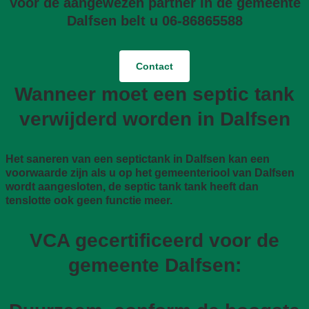
Voor de aangewezen partner in de gemeente
Dalfsen belt u 06-86865588
Contact
Wanneer moet een septic tank
verwijderd worden in Dalfsen
Het saneren van een septictank in Dalfsen kan een
voorwaarde zijn als u op het gemeenteriool van Dalfsen
wordt aangesloten, de septic tank tank heeft dan
tenslotte ook geen functie meer.
VCA gecertificeerd voor de
gemeente Dalfsen: