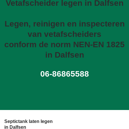
Vetafscheider legen in Dalfsen
Legen, reinigen en inspecteren
van vetafscheiders
conform de norm NEN-EN 1825
in Dalfsen
06-86865588
Septictank laten legen
in Dalfsen