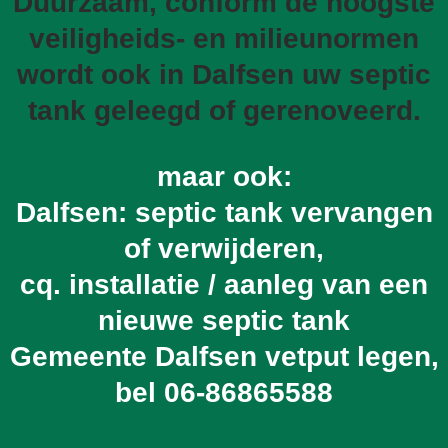
Duurzaam, conform de hoogste
veiligheids- en milieunormen
wordt ook in Dalfsen uw septic
tank geleegd of gerenoveerd.
maar ook:
Dalfsen: septic tank vervangen
of verwijderen,
cq. installatie / aanleg van een
nieuwe septic tank
Gemeente Dalfsen vetput legen,
bel
06-86865588