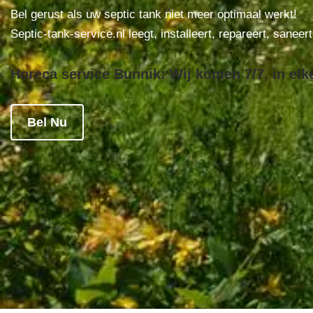
Bel gerust als uw septic tank niet meer optimaal werkt!
Septic-tank-service.nl leegt, installeert, repareert, saneer
Horeca service Bunnik: Wij komen 7/7, in elk
Bel Nu