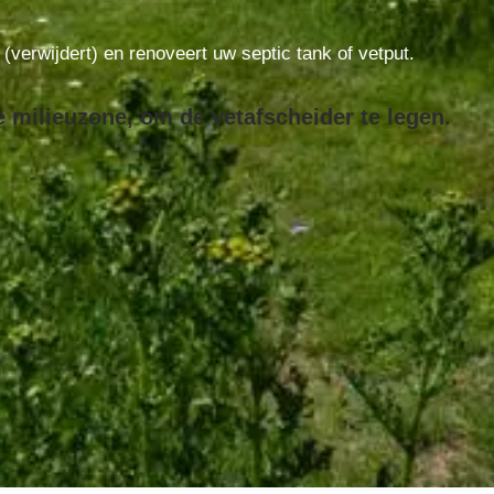
t (verwijdert) en renoveert uw septic tank of vetput.
e milieuzone, om de vetafscheider te legen.