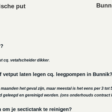
Bunni
ische put
r?
ut cq. vetafscheider dikker
.
f vetput laten legen cq. leegpompen in Bunnik
r maanden het geval zijn, maar meestal is het eens per 3 tot 5
nd geleegd en gereinigd worden.
(ons onderhouds contract i
m je sectictank te reinigen?