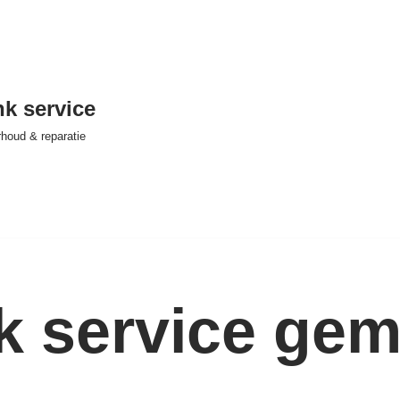
nk service
houd & reparatie
nk service ge