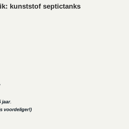
k: kunststof septictanks
?
 jaar
.
s voordeliger!)