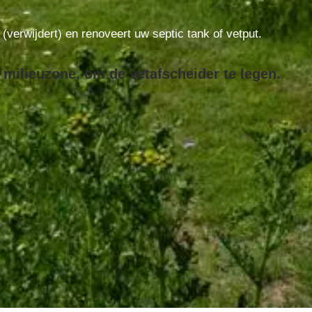
t (verwijdert) en renoveert uw septic tank of vetput.
 milieuzone, om de vetafscheider te legen.