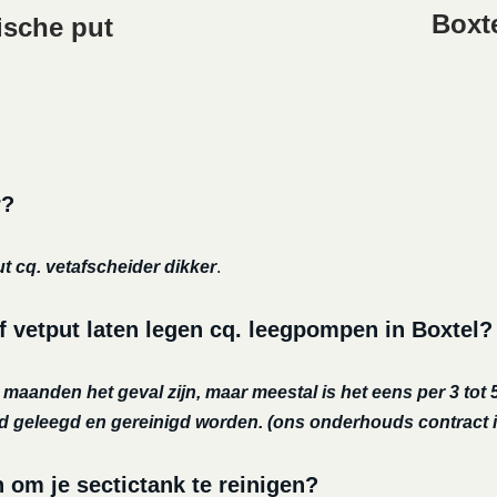
Boxte
ische put
r?
ut cq. vetafscheider dikker
.
f vetput laten legen cq. leegpompen in Boxtel?
r maanden het geval zijn, maar meestal is het eens per 3 tot 5
nd geleegd en gereinigd worden.
(ons onderhouds contract i
m je sectictank te reinigen?