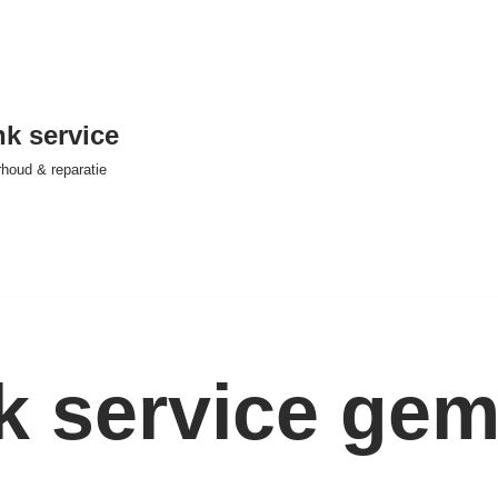
nk service
houd & reparatie
nk service ge