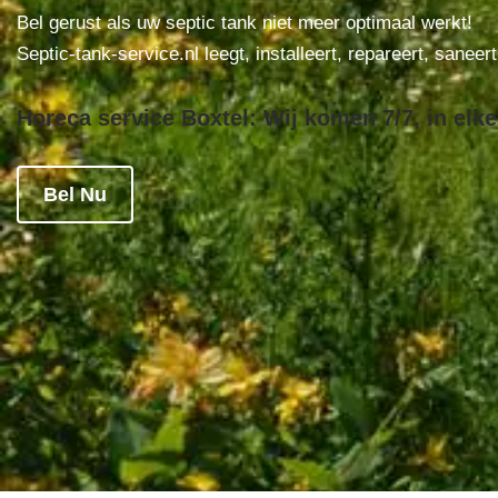
Bel gerust als uw septic tank niet meer optimaal werkt!
Septic-tank-service.nl leegt, installeert, repareert, saneer
Horeca service Boxtel: Wij komen 7/7, in elke
Bel Nu