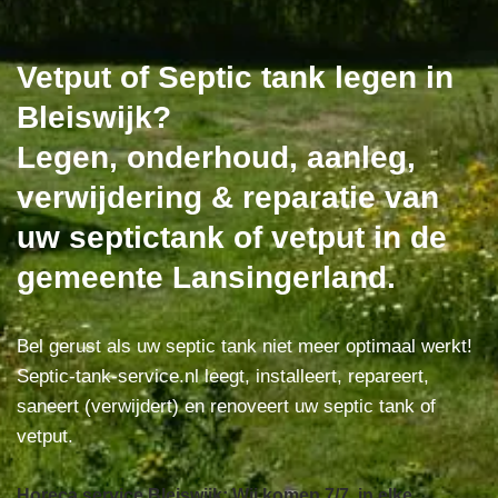
Vetput of Septic tank legen in
Bleiswijk?
Legen, onderhoud, aanleg,
verwijdering & reparatie van
uw septictank of vetput in de
gemeente Lansingerland.
Bel gerust als uw septic tank niet meer optimaal werkt!
Septic-tank-service.nl leegt, installeert, repareert,
saneert (verwijdert) en renoveert uw septic tank of
vetput.
Horeca service Bleiswijk: Wij komen 7/7, in elke