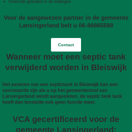
Vreemde geluiden in de leidingen
Voor de aangewezen partner in de gemeente
Lansingerland belt u 06-86865588
Contact
Wanneer moet een septic tank
verwijderd worden in Bleiswijk
Het saneren van een septictank in Bleiswijk kan een
voorwaarde zijn als u op het gemeenteriool van
Lansingerland wordt aangesloten, de septic tank tank
heeft dan tenslotte ook geen functie meer.
VCA gecertificeerd voor de
gemeente Lansingerland: