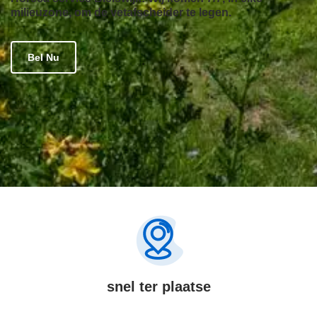
milieuzone, om de vetafscheider te legen.
Bel Nu
snel ter plaatse