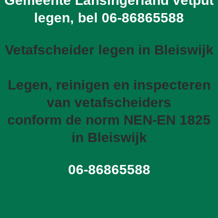
Gemeente Lansingerland vetput
legen, bel
06-86865588
Vetafscheider legen in Bleiswijk
Legen, reinigen en inspecteren
van vetafscheiders
conform de norm NEN-EN 1825
in Bleiswijk
06-86865588