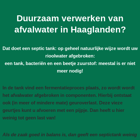
Duurzaam verwerken van
afvalwater in Haaglanden?
Dat doet een septic tank: op geheel natuurlijke wijze wordt uw
rioolwater afgebroken:
een tank, bacteriën en een beetje zuurstof: meestal is er niet
meer nodig!
In de tank vind een fermentatieproces plaats, zo wordt wordt
het afvalwater afgebroken in componenten. Hierbij ontstaat
ook (in meer of mindere mate) geuroverlast. Deze vieze
geurtjes kunt u afvoeren met een pijpje. Dan heeft u hier
weinig tot geen last van!
Als de zaak goed in balans is, dan geeft een septictank weinig