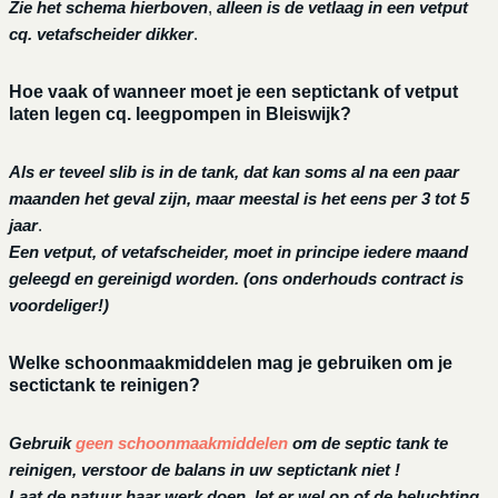
Zie het schema hierboven
,
alleen is de vetlaag in een vetput
cq. vetafscheider dikker
.
Hoe vaak of wanneer moet je een septictank of vetput
laten legen cq. leegpompen in Bleiswijk?
Als er teveel slib is in de tank, dat kan soms al na een paar
maanden het geval zijn, maar meestal is het eens per 3 tot 5
jaar
.
Een vetput, of vetafscheider, moet in principe iedere maand
geleegd en gereinigd worden.
(ons onderhouds contract is
voordeliger!)
Welke schoonmaakmiddelen mag je gebruiken om je
sectictank te reinigen?
Gebruik
geen schoonmaakmiddelen
om de septic tank te
reinigen, verstoor de balans in uw septictank niet !
Laat de natuur haar werk doen, let er wel op of de beluchting