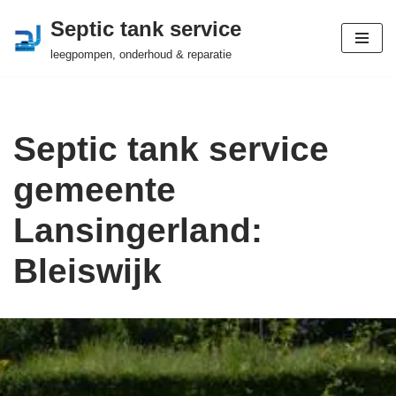
Septic tank service
Ga
leegpompen, onderhoud & reparatie
naar
de
inhoud
Septic tank service
gemeente
Lansingerland:
Bleiswijk