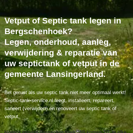
Vetput of Septic tank legen in
Bergschenhoek?
Legen, onderhoud, aanleg,
verwijdering & reparatie van
uw septictank of vetput in de
gemeente Lansingerland.
Bel gerust als uw septic tank niet meer optimaal werkt!
Septic-tank-service.nl leegt, installeert, repareert,
saneert (verwijdert) en renoveert uw septic tank of
vetput.
Horeca service Bergschenhoek: Wij komen 7/7, in elke