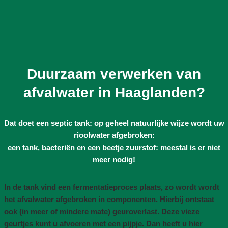
Duurzaam verwerken van
afvalwater in Haaglanden?
Dat doet een septic tank: op geheel natuurlijke wijze wordt uw
rioolwater afgebroken:
een tank, bacteriën en een beetje zuurstof: meestal is er niet
meer nodig!
In de tank vind een fermentatieproces plaats, zo wordt wordt
het afvalwater afgebroken in componenten. Hierbij ontstaat
ook (in meer of mindere mate) geuroverlast. Deze vieze
geurtjes kunt u afvoeren met een pijpje. Dan heeft u hier