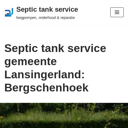
Septic tank service
Ga
leegpompen, onderhoud & reparatie
naar
de
inhoud
Septic tank service
gemeente
Lansingerland:
Bergschenhoek