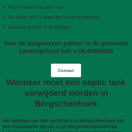
Afvoer spoelt langzaam weg
Uw septic-tank is langer dan 3 jaar niet geleegd
Vreemde geluiden in de leidingen
Voor de aangewezen partner in de gemeente
Lansingerland belt u 06-86865588
Contact
Wanneer moet een septic tank
verwijderd worden in
Bergschenhoek
Het saneren van een septictank in Bergschenhoek kan
een voorwaarde zijn als u op het gemeenteriool van