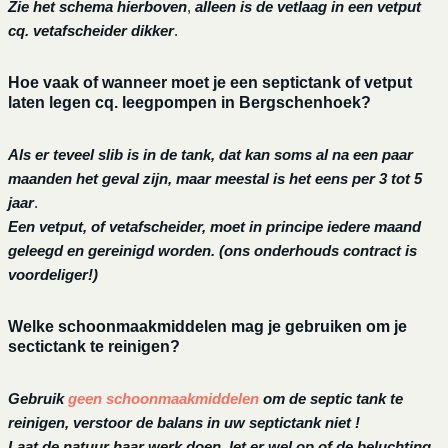
Zie het schema hierboven
,
alleen is de vetlaag in een vetput
cq. vetafscheider dikker
.
Hoe vaak of wanneer moet je een septictank of vetput
laten legen cq. leegpompen in Bergschenhoek?
Als er teveel slib is in de tank, dat kan soms al na een paar
maanden het geval zijn, maar meestal is het eens per 3 tot 5
jaar
.
Een vetput, of vetafscheider, moet in principe iedere maand
geleegd en gereinigd worden.
(ons onderhouds contract is
voordeliger!)
Welke schoonmaakmiddelen mag je gebruiken om je
sectictank te reinigen?
Gebruik
geen schoonmaakmiddelen
om de septic tank te
reinigen, verstoor de balans in uw septictank niet !
Laat de natuur haar werk doen, let er wel op of de beluchting