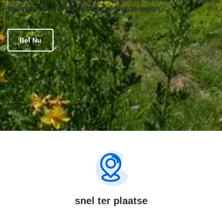
milieuzone, om de vetafscheider te legen.
Bel Nu
snel ter plaatse