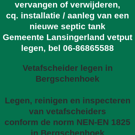
vervangen of verwijderen,
cq. installatie / aanleg van een
nieuwe septic tank
Gemeente Lansingerland vetput
legen, bel
06-86865588
Vetafscheider legen in
Bergschenhoek
Legen, reinigen en inspecteren
van vetafscheiders
conform de norm NEN-EN 1825
in Bergschenhoek