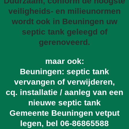
Duurzaam, conform de hoogste
veiligheids- en milieunormen
wordt ook in Beuningen uw
septic tank geleegd of
gerenoveerd.
maar ook:
Beuningen: septic tank
vervangen of verwijderen,
cq. installatie / aanleg van een
nieuwe septic tank
Gemeente Beuningen vetput
legen, bel
06-86865588