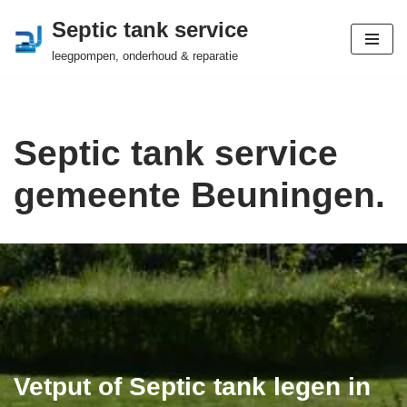
Septic tank service
Ga
leegpompen, onderhoud & reparatie
naar
de
inhoud
Septic tank service
gemeente Beuningen.
Vetput of Septic tank legen in