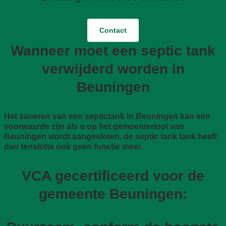
Contact
Wanneer moet een septic tank
verwijderd worden in
Beuningen
Het saneren van een septictank in Beuningen kan een
voorwaarde zijn als u op het gemeenteriool van
Beuningen wordt aangesloten, de septic tank tank heeft
dan tenslotte ook geen functie meer.
VCA gecertificeerd voor de
gemeente Beuningen: