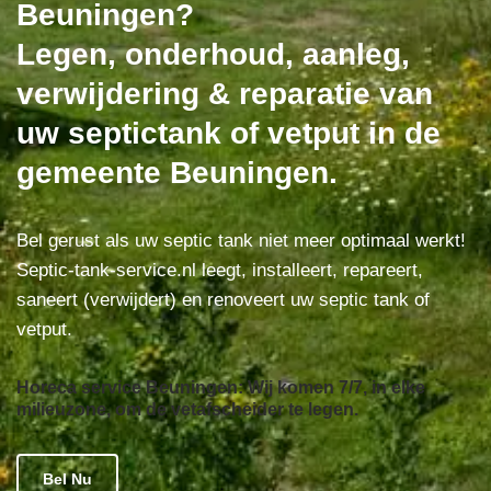
Beuningen?
Legen, onderhoud, aanleg,
verwijdering & reparatie van
uw septictank of vetput in de
gemeente Beuningen.
Bel gerust als uw septic tank niet meer optimaal werkt!
Septic-tank-service.nl leegt, installeert, repareert,
saneert (verwijdert) en renoveert uw septic tank of
vetput.
Horeca service Beuningen: Wij komen 7/7, in elke
milieuzone, om de vetafscheider te legen.
Bel Nu