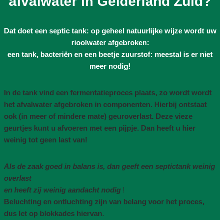
afvalwater in Gelderland Zuid?
Dat doet een septic tank: op geheel natuurlijke wijze wordt uw
rioolwater afgebroken:
een tank, bacteriën en een beetje zuurstof: meestal is er niet
meer nodig!
In de tank vind een fermentatieproces plaats, zo wordt wordt
het afvalwater afgebroken in componenten. Hierbij ontstaat
ook (in meer of mindere mate) geuroverlast. Deze vieze
geurtjes kunt u afvoeren met een pijpje. Dan heeft u hier
weinig tot geen last van!
Als de zaak goed in balans is, dan geeft een septictank weinig
overlast
en heeft zij weinig aandacht nodig
!
Beluchting en ontluchting zijn van belang voor het proces,
dus let op blokkades hiervan
.