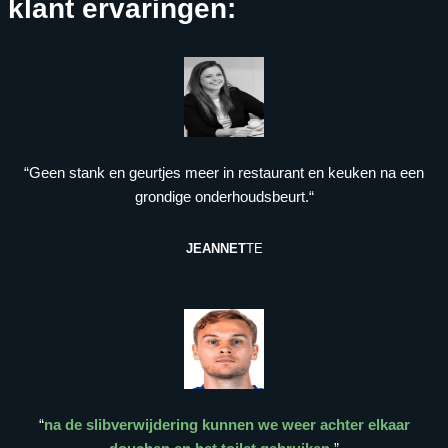
klant ervaringen:
“Geen stank en geurtjes meer in restaurant en keuken na een
grondige onderhoudsbeurt.“
JEANNET
TE
“
na de slibverwijdering kunnen we weer achter elkaar