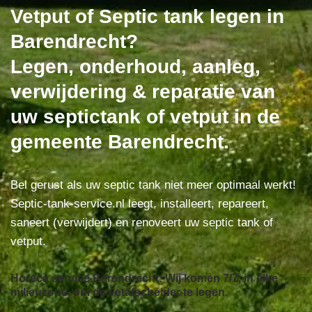
Vetput of Septic tank legen in
Barendrecht?
Legen, onderhoud, aanleg,
verwijdering & reparatie van
uw septictank of vetput in de
gemeente Barendrecht.
Bel gerust als uw septic tank niet meer optimaal werkt!
Septic-tank-service.nl leegt, installeert, repareert,
saneert (verwijdert) en renoveert uw septic tank of
vetput.
Horeca service Barendrecht: Wij komen 7/7, in elke
milieuzone, om de vetafscheider te legen.