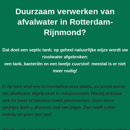
Duurzaam verwerken van
afvalwater in Rotterdam-
Rijnmond?
Dat doet een septic tank: op geheel natuurlijke wijze wordt uw
rioolwater afgebroken:
een tank, bacteriën en een beetje zuurstof: meestal is er niet
meer nodig!
In de tank vind een fermentatieproces plaats, zo wordt wordt
het afvalwater afgebroken in componenten. Hierbij ontstaat
ook (in meer of mindere mate) geuroverlast. Deze vieze
geurtjes kunt u afvoeren met een pijpje. Dan heeft u hier
weinig tot geen last van!
Als de zaak goed in balans is, dan geeft een septictank weinig