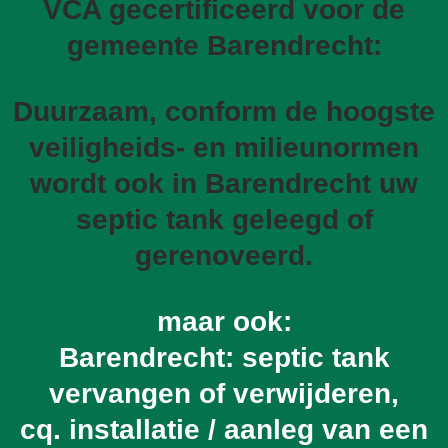
VCA gecertificeerd voor de
gemeente Barendrecht:
Duurzaam, conform de hoogste
veiligheids- en milieunormen
wordt ook in Barendrecht uw
septic tank geleegd of
gerenoveerd.
maar ook:
Barendrecht: septic tank
vervangen of verwijderen,
cq. installatie / aanleg van een