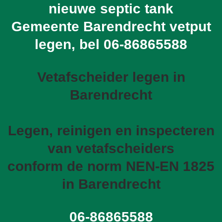
nieuwe septic tank
Gemeente Barendrecht vetput
legen, bel
06-86865588
Vetafscheider legen in
Barendrecht
Legen, reinigen en inspecteren
van vetafscheiders
conform de norm NEN-EN 1825
in Barendrecht
06-86865588