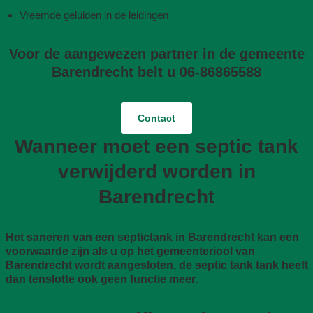
Vreemde geluiden in de leidingen
Voor de aangewezen partner in de gemeente
Barendrecht belt u 06-86865588
Contact
Wanneer moet een septic tank
verwijderd worden in
Barendrecht
Het saneren van een septictank in Barendrecht kan een
voorwaarde zijn als u op het gemeenteriool van
Barendrecht wordt aangesloten, de septic tank tank heeft
dan tenslotte ook geen functie meer.