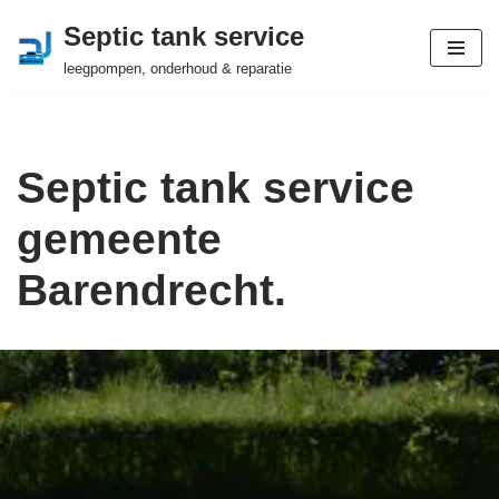
Septic tank service
Ga
leegpompen, onderhoud & reparatie
naar
de
inhoud
Septic tank service
gemeente
Barendrecht.