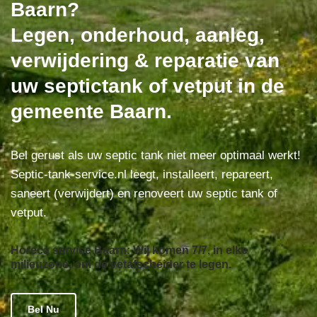
Baarn?
Legen, onderhoud, aanleg,
verwijdering & reparatie van
uw septictank of vetput in de
gemeente Baarn.
Bel gerust als uw septic tank niet meer optimaal werkt!
Septic-tank-service.nl leegt, installeert, repareert,
saneert (verwijdert) en renoveert uw septic tank of
vetput.
Horeca service Baarn: Wij komen 7/7, in elke
milieuzone, om de vetafscheider te legen.
Bel Nu