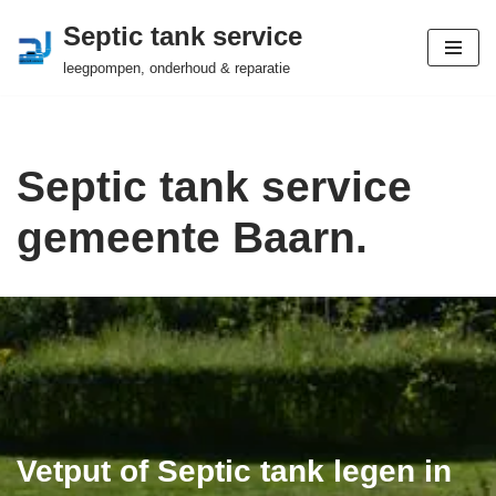
Septic tank service
Ga
leegpompen, onderhoud & reparatie
naar
de
inhoud
Septic tank service
gemeente Baarn.
Vetput of Septic tank legen in