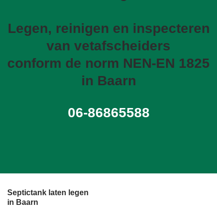
Legen, reinigen en inspecteren
van vetafscheiders
conform de norm NEN-EN 1825
in Baarn
06-86865588
Septictank laten legen
in Baarn