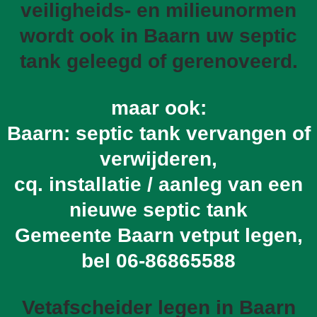
veiligheids- en milieunormen
wordt ook in Baarn uw septic
tank geleegd of gerenoveerd.
maar ook:
Baarn: septic tank vervangen of
verwijderen,
cq. installatie / aanleg van een
nieuwe septic tank
Gemeente Baarn vetput legen,
bel
06-86865588
Vetafscheider legen in Baarn