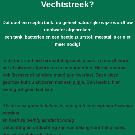
Vechtstreek?
Dat doet een septic tank: op geheel natuurlijke wijze wordt uw
rioolwater afgebroken:
een tank, bacteriën en een beetje zuurstof: meestal is er niet
meer nodig!
In de tank vind een fermentatieproces plaats, zo wordt wordt
het afvalwater afgebroken in componenten. Hierbij ontstaat
ook (in meer of mindere mate) geuroverlast. Deze vieze
geurtjes kunt u afvoeren met een pijpje. Dan heeft u hier
weinig tot geen last van!
Als de zaak goed in balans is, dan geeft een septictank weinig
overlast
en heeft zij weinig aandacht nodig
!
Beluchting en ontluchting zijn van belang voor het proces,
dus let op blokkades hiervan
.