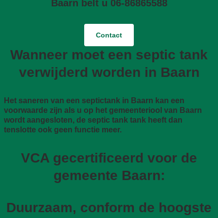
Baarn belt u 06-86865588
Contact
Wanneer moet een septic tank
verwijderd worden in Baarn
Het saneren van een septictank in Baarn kan een
voorwaarde zijn als u op het gemeenteriool van Baarn
wordt aangesloten, de septic tank tank heeft dan
tenslotte ook geen functie meer.
VCA gecertificeerd voor de
gemeente Baarn:
Duurzaam, conform de hoogste