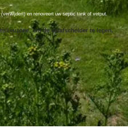
t (verwijdert) en renoveert uw septic tank of vetput.
 milieuzone, om de vetafscheider te legen.