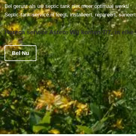
Bel gerust als uw septic tank niet meer optimaal werkt!
Septic-tank-service.nl leegt, installeert, repareert, saneer
Horeca service Asten: Wij komen 7/7, in elke
Bel Nu