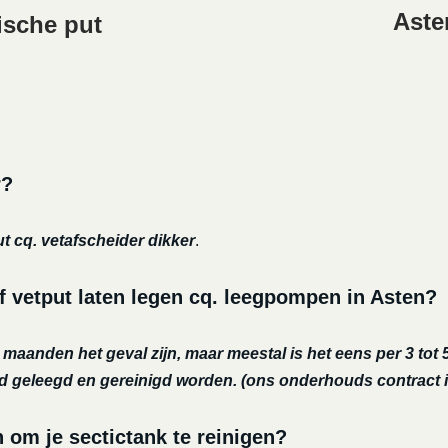
Aste
ische put
r?
ut cq. vetafscheider dikker
.
f vetput laten legen cq. leegpompen in Asten?
r maanden het geval zijn, maar meestal is het eens per 3 tot 5
nd geleegd en gereinigd worden.
(ons onderhouds contract i
m je sectictank te reinigen?