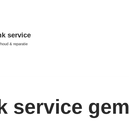
nk service
houd & reparatie
nk service ge